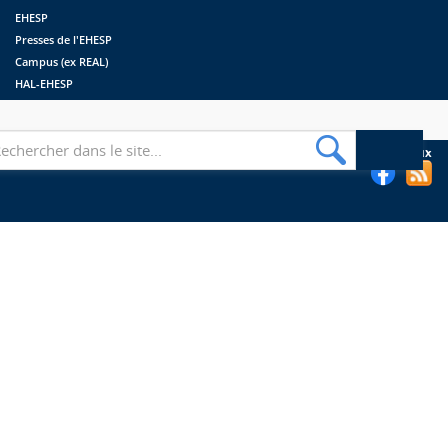
EHESP
Presses de l'EHESP
Campus (ex REAL)
HAL-EHESP
erche
Suivez les bibliothèques de l'EHESP sur les réseaux sociaux