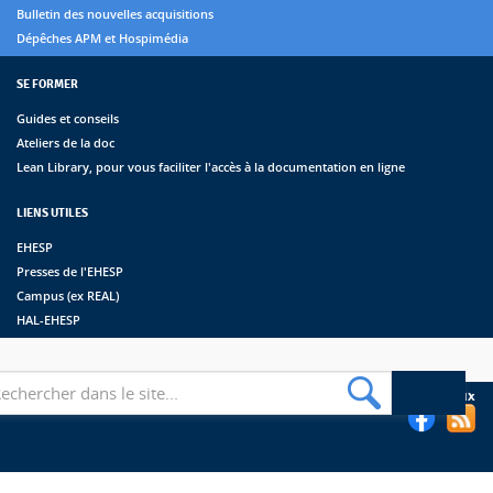
Bulletin des nouvelles acquisitions
Dépêches APM et Hospimédia
SE FORMER
Guides et conseils
Ateliers de la doc
Lean Library, pour vous faciliter l'accès à la documentation en ligne
LIENS UTILES
EHESP
Presses de l'EHESP
Campus (ex REAL)
HAL-EHESP
erche
Suivez les bibliothèques de l'EHESP sur les réseaux sociaux