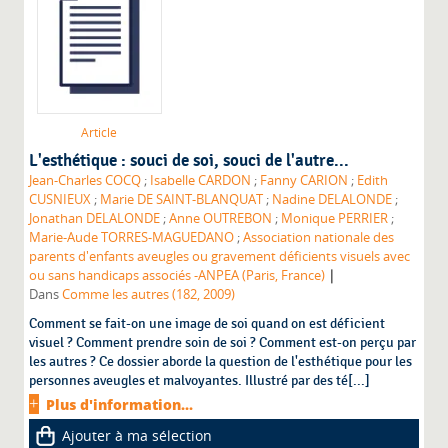
Article
L'esthétique : souci de soi, souci de l'autre...
Jean-Charles COCQ
;
Isabelle CARDON
;
Fanny CARION
;
Edith
CUSNIEUX
;
Marie DE SAINT-BLANQUAT
;
Nadine DELALONDE
;
Jonathan DELALONDE
;
Anne OUTREBON
;
Monique PERRIER
;
Marie-Aude TORRES-MAGUEDANO
;
Association nationale des
parents d'enfants aveugles ou gravement déficients visuels avec
|
ou sans handicaps associés -ANPEA (Paris, France)
Dans
Comme les autres (182, 2009)
Comment se fait-on une image de soi quand on est déficient
visuel ? Comment prendre soin de soi ? Comment est-on perçu par
les autres ? Ce dossier aborde la question de l'esthétique pour les
personnes aveugles et malvoyantes. Illustré par des té[...]
Plus d'information...
Ajouter à ma sélection