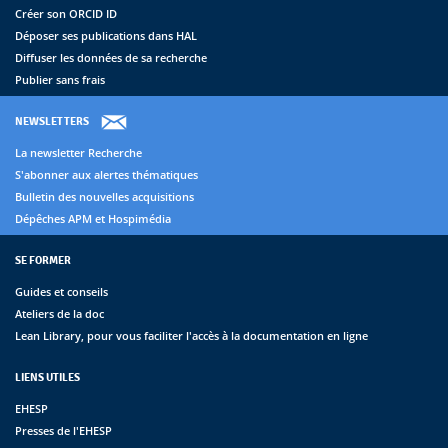
Créer son ORCID ID
Déposer ses publications dans HAL
Diffuser les données de sa recherche
Publier sans frais
NEWSLETTERS
La newsletter Recherche
S'abonner aux alertes thématiques
Bulletin des nouvelles acquisitions
Dépêches APM et Hospimédia
SE FORMER
Guides et conseils
Ateliers de la doc
Lean Library, pour vous faciliter l'accès à la documentation en ligne
LIENS UTILES
EHESP
Presses de l'EHESP