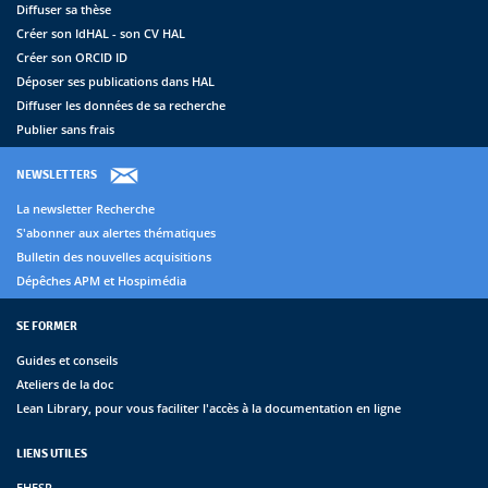
Diffuser sa thèse
Créer son IdHAL - son CV HAL
Créer son ORCID ID
Déposer ses publications dans HAL
Diffuser les données de sa recherche
Publier sans frais
NEWSLETTERS
La newsletter Recherche
S'abonner aux alertes thématiques
Bulletin des nouvelles acquisitions
Dépêches APM et Hospimédia
SE FORMER
Guides et conseils
Ateliers de la doc
Lean Library, pour vous faciliter l'accès à la documentation en ligne
LIENS UTILES
EHESP