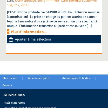
Dans
Krankenpflege. Soins infirmiers. Cure infermieristiche (vol.
104, n° 7, 2011)
[BDSP. Notice produite par SAPHIR 9GR0xDrn. Diffusion soumise
à autorisation]. La prise en charge du patient atteint de cancer
touche l'ensemble d'un système de soins et non une spécificité
unique. L'information transmise au patient est souvent [...]
Plus d'information...
Ajouter à ma sélection
|
|
|
Plan du site
Mentions légales
Informatique et libertés
Contact
INFOS PRATIQUES
Accès et horaires
Inscription, prêt et retour des documents