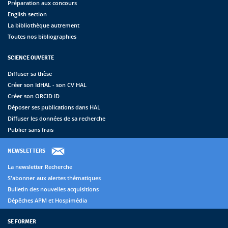
Préparation aux concours
English section
La bibliothèque autrement
Toutes nos bibliographies
SCIENCE OUVERTE
Diffuser sa thèse
Créer son IdHAL - son CV HAL
Créer son ORCID ID
Déposer ses publications dans HAL
Diffuser les données de sa recherche
Publier sans frais
NEWSLETTERS
La newsletter Recherche
S'abonner aux alertes thématiques
Bulletin des nouvelles acquisitions
Dépêches APM et Hospimédia
SE FORMER