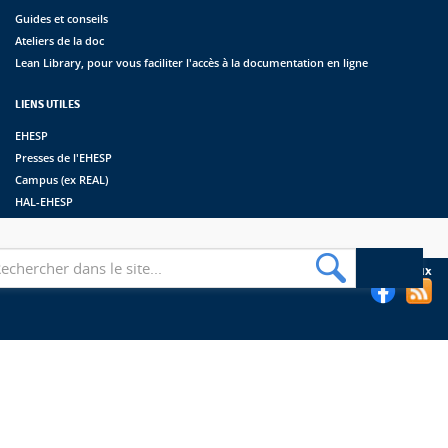
Guides et conseils
Ateliers de la doc
Lean Library, pour vous faciliter l'accès à la documentation en ligne
LIENS UTILES
EHESP
Presses de l'EHESP
Campus (ex REAL)
HAL-EHESP
erche
Suivez les bibliothèques de l'EHESP sur les réseaux sociaux