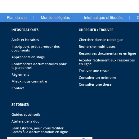
Plan du site
Mentions légales
Informatique et libertés
C
|
|
|
INFOS PRATIQUES
CHERCHER / TROUVER
Accès et horaires
Chercher dans le catalogue
Inscription, prêt et retour des
Recherche multi-bases
documents
Ressources documentaires en ligne
Apprenants en stage
Accéder facilement aux ressources
Commandes documentaires pour
en ligne
le personnel
Trouver une revue
Règlement
Consulter un mémoire
Mieux nous connaître
Consulter une thèse
Contact
SE FORMER
Guides et conseils
Ateliers de la doc
Lean Library, pour vous faciliter
l'accès à la documentation en ligne