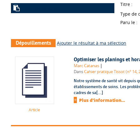
Titre :
Lien vers la notice
Type de 
Paru le :
Dépouillements
Ajouter le résultat à ma sélection
Optimiser les planings et hor
|
Marc Catanas
Dans
Cahier pratique Tissot (n° 14, 
Notre système de santé vit depuis 
établissements de soins. Les problè
cadres de sa[...]
Plus d'information...
Article