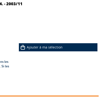
, n° 14. - 2003/11
Ajouter à ma sélection
ns les
 Si les