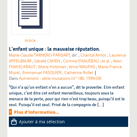
Article
L'enfant unique : la mauvaise réputation.
Marie-Claude TARNERO-PANSART
, dir. ;
Chantal Amiot
;
Laurence
APFELBAUM
;
Gérald CAHEN
;
Corinne ENAUDEAU
;
et al.
;
Alain
FINKIELKRAUT
;
Marie Holzman
;
Anne MAUPAS
;
Marie-France
|
Morel
;
Emmanuel PASQUIER
;
Catherine Rollet
Dans
Autrement - série mutations (n° 186, 1999/09)
"Qui n'a qu'un enfant n'en a aucun", dit le proverbe. Etre enfant
unique, c'est être cet enfant merveilleux, toujours sous la
menace de la perte, pour qui rien n'est trop beau, puisqu'il est le
seul. Puisqu'il est seul. Privé de la compagnie de [...]
Plus d'information...
Ajouter à ma sélection