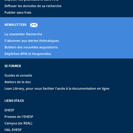
Diffuser les données de sa recherche
Publier sans frais
NEWSLETTERS
La newsletter Recherche
S'abonner aux alertes thématiques
Bulletin des nouvelles acquisitions
Dépêches APM et Hospimédia
SE FORMER
Guides et conseils
Ateliers de la doc
Lean Library, pour vous faciliter l'accès à la documentation en ligne
LIENS UTILES
EHESP
Presses de l'EHESP
Campus (ex REAL)
HAL-EHESP