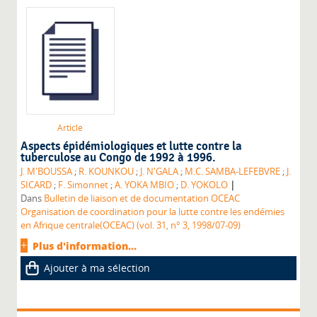
Article
Aspects épidémiologiques et lutte contre la
tuberculose au Congo de 1992 à 1996.
J. M'BOUSSA
;
R. KOUNKOU
;
J. N'GALA
;
M.C. SAMBA-LEFEBVRE
;
J.
|
SICARD
;
F. Simonnet
;
A. YOKA MBIO
;
D. YOKOLO
Dans
Bulletin de liaison et de documentation OCEAC
Organisation de coordination pour la lutte contre les endémies
en Afrique centrale(OCEAC) (vol. 31, n° 3, 1998/07-09)
Plus d'information...
Ajouter à ma sélection