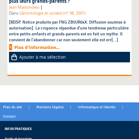
plus leurs grands-parents ?
|
Jean Maisondieu
Dans
Gérontologie et société (n° 98, 2001)
[BDSP. Notice produite par FNG ZB5UR0xX. Diffusion soumise à
autorisation]. La croyance répandue d'une tendresse particulière
entre petits-enfants et grands-parents est en fait un mythe. Il
convient de l'abandonner car non seulement elle est err[...]
Plus d'information...
Ajouter à ma sélection
|
|
|
Plan du site
Mentions légales
Informatique et libertés
Contact
INFOS PRATIQUES
Accès et horaires