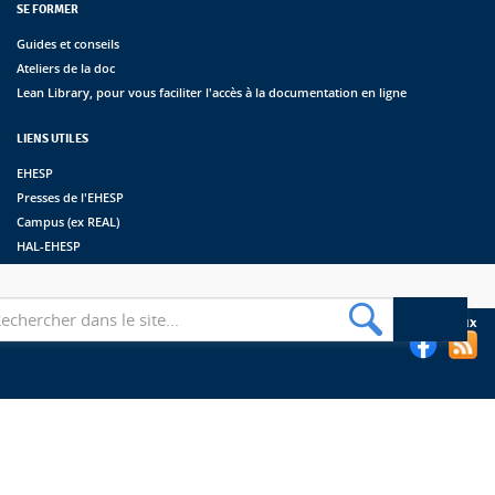
SE FORMER
Guides et conseils
Ateliers de la doc
Lean Library, pour vous faciliter l'accès à la documentation en ligne
LIENS UTILES
EHESP
Presses de l'EHESP
Campus (ex REAL)
HAL-EHESP
erche
Suivez les bibliothèques de l'EHESP sur les réseaux sociaux