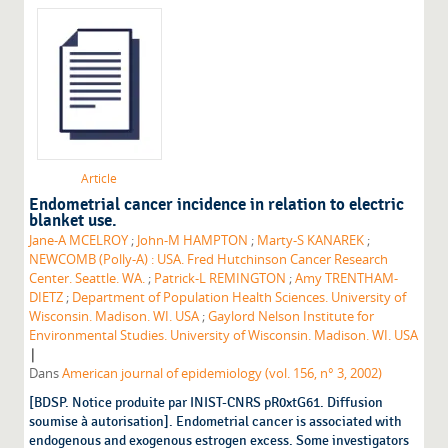
Article
Endometrial cancer incidence in relation to electric
blanket use.
Jane-A MCELROY
;
John-M HAMPTON
;
Marty-S KANAREK
;
NEWCOMB (Polly-A) : USA. Fred Hutchinson Cancer Research
Center. Seattle. WA.
;
Patrick-L REMINGTON
;
Amy TRENTHAM-
DIETZ
;
Department of Population Health Sciences. University of
Wisconsin. Madison. WI. USA
;
Gaylord Nelson Institute for
Environmental Studies. University of Wisconsin. Madison. WI. USA
|
Dans
American journal of epidemiology (vol. 156, n° 3, 2002)
[BDSP. Notice produite par INIST-CNRS pR0xtG61. Diffusion
soumise à autorisation]. Endometrial cancer is associated with
endogenous and exogenous estrogen excess. Some investigators