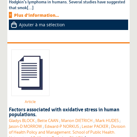
Hodgkin's lymphoma in humans. Several studies have suggested
that smok[...]
Plus d'information...
Ajouter à ma sélection
Article
Factors associated with oxidative stress in human
populations.
Gladys BLOCK
;
Bette CAAN
;
Marion DIETRICH
;
Mark HUDES
;
Jason-D MORROW
;
Edward-P NORKUS
;
Lester PACKER
;
Division
of Health Policy and Management. School of Public Health.