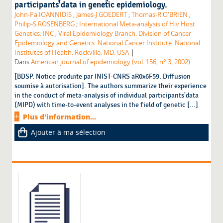
participants'data in genetic epidemiology.
John-Pa IOANNIDIS
;
James-J GOEDERT
;
Thomas-R O'BRIEN
;
Philip-S ROSENBERG
;
International Meta-analysis of Hiv Host
Genetics. INC
;
Viral Epidemiology Branch. Division of Cancer
Epidemiology and Genetics. National Cancer Institute. National
|
Institutes of Health. Rockville. MD. USA
Dans
American journal of epidemiology (vol. 156, n° 3, 2002)
[BDSP. Notice produite par INIST-CNRS aR0x6F59. Diffusion
soumise à autorisation]. The authors summarize their experience
in the conduct of meta-analysis of individual participants'data
(MIPD) with time-to-event analyses in the field of genetic [...]
Plus d'information...
Ajouter à ma sélection