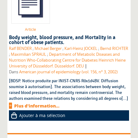
Article
Body weight, blood pressure, and Mortality in a
cohort of obese patients.
Ralf BENDER
;
Michael Berger
;
Karl-Heinz JOCKEL
;
Bernd RICHTER
;
Maximilian SPRAUL
;
Department of Metabolic Diseases and
Nutrition Who-Collaborating Centre for Diabetes Heinrich Heine
|
University of Düsseldorf. Düsseldorf. DEU
Dans
American journal of epidemiology (vol. 156, n° 3, 2002)
[BDSP. Notice produite par INIST-CNRS R0x1d4BV. Diffusion
soumise à autorisation]. The associations between body weight,
raised blood pressure, and mortality remain controversial. The
authors examined these relations by considering all degrees o[...]
Plus d'information...
Ajouter à ma sélection