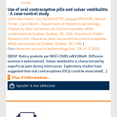
Article
Use of oral contraceptive pills and vulvar vestibulitis
: A case-control study.
Céline Bouchard
;
Caty BLANCHETTE
;
Jacques BRISSON
;
Michel
Fortier
;
Carol Morin
;
Department of Obstetrics-Gynecology.
Hôpital du Saint-Sacrement du Centre hospitalier affilié
universitaire de Québec. Québec. QC. CAN
;
Population Health
Research Unit. Hôpital du Saint-Sacrement du Centre hospitalier
|
affilié universitaire de Québec. Québec. QC. CAN
Dans
American journal of epidemiology (vol. 156, n° 3, 2002)
[BDSP. Notice produite par INIST-CNRS mNV1R0xM. Diffusion
soumise à autorisation]. Vulvar vestibulitis is characterized by
superficial pain during intercourse. Exploratory studies have
suggested that oral contraceptives (OCs) could be associated[...]
Plus d'information...
Ajouter à ma sélection