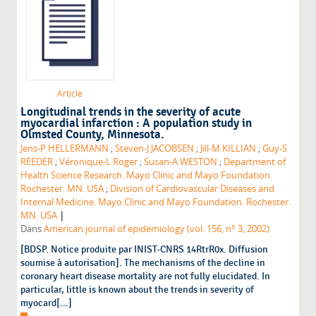
Article
Longitudinal trends in the severity of acute
myocardial infarction : A population study in
Olmsted County, Minnesota.
Jens-P HELLERMANN
;
Steven-J JACOBSEN
;
Jill-M KILLIAN
;
Guy-S
REEDER
;
Véronique-L Roger
;
Susan-A WESTON
;
Department of
Health Science Research. Mayo Clinic and Mayo Foundation.
Rochester. MN. USA
;
Division of Cardiovascular Diseases and
Internal Medicine. Mayo Clinic and Mayo Foundation. Rochester.
|
MN. USA
Dans
American journal of epidemiology (vol. 156, n° 3, 2002)
[BDSP. Notice produite par INIST-CNRS 14RtrR0x. Diffusion
soumise à autorisation]. The mechanisms of the decline in
coronary heart disease mortality are not fully elucidated. In
particular, little is known about the trends in severity of
myocard[...]