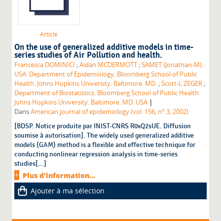
Article
On the use of generalized additive models in time-
series studies of Air Pollution and health.
Francesca DOMINICI
;
Aidan MCDERMOTT
;
SAMET (Jonathan-M) :
USA. Department of Epidemiology. Bloomberg School of Public
Health. Johns Hopkins University. Baltimore. MD.
;
Scott-L ZEGER
;
Department of Biostatistics. Bloomberg School of Public Health.
|
Johns Hopkins University. Baltimore. MD. USA
Dans
American journal of epidemiology (vol. 156, n° 3, 2002)
[BDSP. Notice produite par INIST-CNRS R0xQ2sUE. Diffusion
soumise à autorisation]. The widely used generalized additive
models (GAM) method is a flexible and effective technique for
conducting nonlinear regression analysis in time-series
studies[...]
Plus d'information...
Ajouter à ma sélection