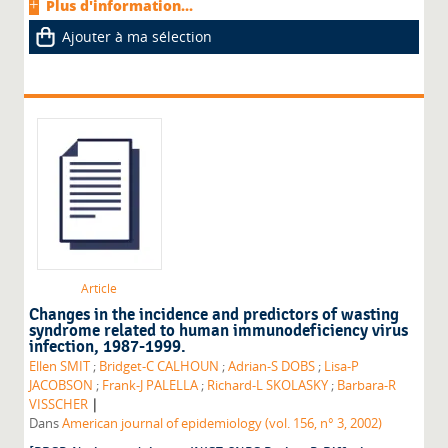
Plus d'information...
Ajouter à ma sélection
Article
Changes in the incidence and predictors of wasting
syndrome related to human immunodeficiency virus
infection, 1987-1999.
Ellen SMIT
;
Bridget-C CALHOUN
;
Adrian-S DOBS
;
Lisa-P
JACOBSON
;
Frank-J PALELLA
;
Richard-L SKOLASKY
;
Barbara-R
|
VISSCHER
Dans
American journal of epidemiology (vol. 156, n° 3, 2002)