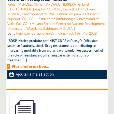
Fabian MENDEZ
;
Myriam AREVALO-HERRERA
;
Gabriel
CARRASQUILLA
;
Joseph-F CORTESE
;
Diana JURADO
;
Alvaro
MUNOZ
;
Christopher-V PLOWE
;
Fundacion para la Educacion
Superior. Cali. COL
;
Instituto de Inmunologia. Universidad del
Valle. Cali. COL
;
Malaria Section. Center for Vaccine Development.
|
University of Maryland. Baltimore. MD. USA
Dans
American journal of epidemiology (vol. 156, n° 3, 2002)
[BDSP. Notice produite par INIST-CNRS z0R0x5yO. Diffusion
soumise à autorisation]. Drug resistance is contributing to
increasing mortality from malaria worldwide. For assessment of
the role of resistance-conferring parasite mutations on
treatmen[...]
Plus d'information...
Ajouter à ma sélection