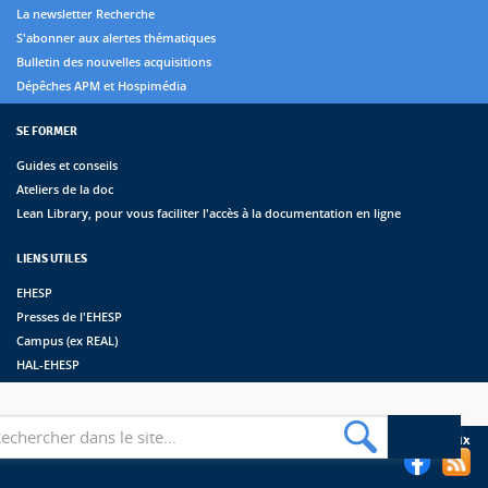
La newsletter Recherche
S'abonner aux alertes thématiques
Bulletin des nouvelles acquisitions
Dépêches APM et Hospimédia
SE FORMER
Guides et conseils
Ateliers de la doc
Lean Library, pour vous faciliter l'accès à la documentation en ligne
LIENS UTILES
EHESP
Presses de l'EHESP
Campus (ex REAL)
HAL-EHESP
erche
Suivez les bibliothèques de l'EHESP sur les réseaux sociaux