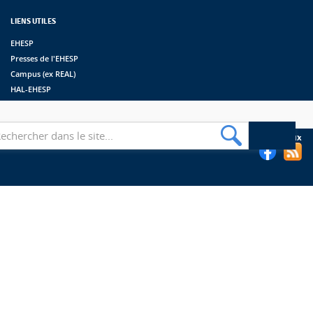
LIENS UTILES
EHESP
Presses de l'EHESP
Campus (ex REAL)
HAL-EHESP
erche
Suivez les bibliothèques de l'EHESP sur les réseaux sociaux