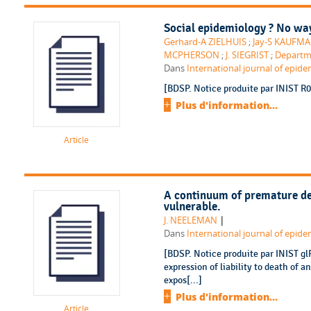
Social epidemiology ? No wa
Gerhard-A ZIELHUIS
;
Jay-S KAUFM
MCPHERSON
;
J. SIEGRIST
;
Departme
Dans
International journal of epidem
[BDSP. Notice produite par INIST R0
Plus d'information...
Article
A continuum of premature dea
vulnerable.
|
J. NEELEMAN
Dans
International journal of epidem
[BDSP. Notice produite par INIST g
expression of liability to death of a
expos[...]
Plus d'information...
Article