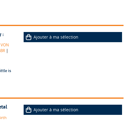
 :
Ajouter à ma sélection
. VON
|
GBR
ttle is
etal
Ajouter à ma sélection
irth