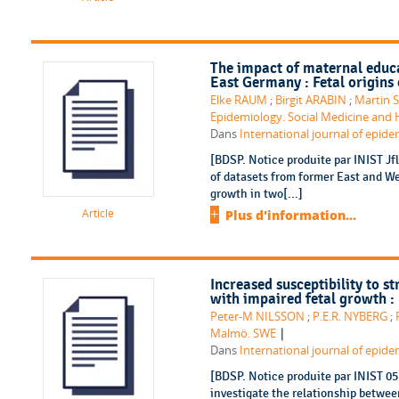
The impact of maternal educa
East Germany : Fetal origins 
Elke RAUM
;
Birgit ARABIN
;
Martin
Epidemiology. Social Medicine and
Dans
International journal of epidem
[BDSP. Notice produite par INIST Jf
of datasets from former East and W
growth in two[...]
Article
Plus d'information...
Increased susceptibility to s
with impaired fetal growth : 
Peter-M NILSSON
;
P.E.R. NYBERG
;
|
Malmö. SWE
Dans
International journal of epidem
[BDSP. Notice produite par INIST 0
investigate the relationship betwee