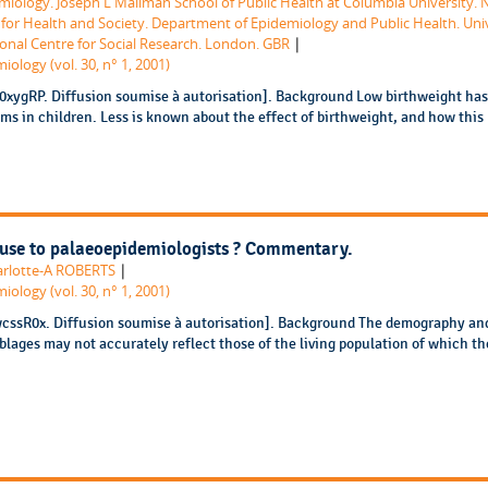
emiology. Joseph L Mailman School of Public Health at Columbia University.
 for Health and Society. Department of Epidemiology and Public Health. Uni
|
onal Centre for Social Research. London. GBR
iology (vol. 30, n° 1, 2001)
R0xygRP. Diffusion soumise à autorisation]. Background Low birthweight ha
ms in children. Less is known about the effect of birthweight, and how this
r use to palaeoepidemiologists ? Commentary.
|
rlotte-A ROBERTS
iology (vol. 30, n° 1, 2001)
wcssR0x. Diffusion soumise à autorisation]. Background The demography an
mblages may not accurately reflect those of the living population of which t