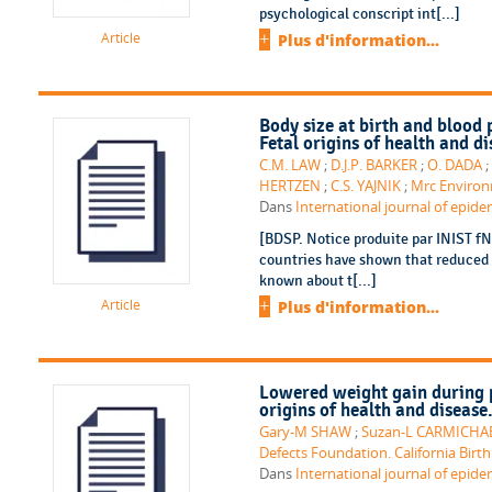
psychological conscript int[...]
Article
Plus d'information...
Body size at birth and blood
Fetal origins of health and di
C.M. LAW
;
D.J.P. BARKER
;
O. DADA
;
HERTZEN
;
C.S. YAJNIK
;
Mrc Environ
Dans
International journal of epidem
[BDSP. Notice produite par INIST fN
countries have shown that reduced fe
known about t[...]
Article
Plus d'information...
Lowered weight gain during p
origins of health and disease
Gary-M SHAW
;
Suzan-L CARMICHA
Defects Foundation. California Birt
Dans
International journal of epidem