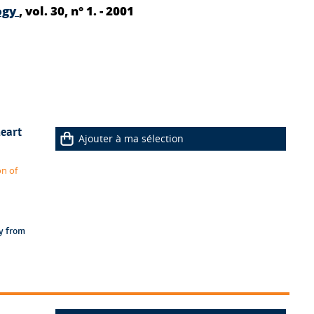
ogy
, vol. 30, n° 1. - 2001
heart
Ajouter à ma sélection
on of
y from