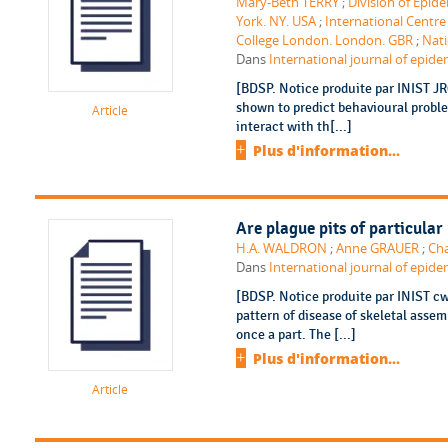
Mary-Beth TERRY
;
Division of Epid
York. NY. USA
;
International Centre
College London. London. GBR
;
Nati
Dans
International journal of epidem
[BDSP. Notice produite par INIST J
shown to predict behavioural proble
Article
interact with th[...]
Plus d'information...
Are plague pits of particula
H.A. WALDRON
;
Anne GRAUER
;
Cha
Dans
International journal of epidem
[BDSP. Notice produite par INIST c
pattern of disease of skeletal asse
once a part. The [...]
Plus d'information...
Article