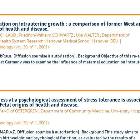
tion on intrauterine growth : a comparison of former West a
of health and disease.
 SCHLAUD
;
Friedrich-Wilhelm SCHWARTZ
;
Ulla WALTER
;
Department of
|
 Health System Research. Hanover Medical School. Hanover. DEU
iology (vol. 30, n° 1, 2001)
lbR0xn. Diffusion soumise à autorisation]. Background Objective of this re-a
est Germany was to examine the influence of maternal education on intraut
tress at a psychological assessment of stress tolerance is assoc
Fetal origins of health and disease.
Per-Olof OSTERGREN
;
Department of Community Medicine. University Hospi
iology (vol. 30, n° 1, 2001)
5MAR0xZ. Diffusion soumise à autorisation]. Background This study aims to
n birthweight and psychological function, as evaluated by the results of a