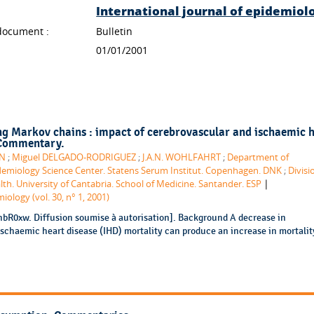
International journal of epidemiol
document :
Bulletin
01/01/2001
ng Markov chains : impact of cerebrovascular and ischaemic 
. Commentary.
EN
;
Miguel DELGADO-RODRIGUEZ
;
J.A.N. WOHLFAHRT
;
Department of
demiology Science Center. Statens Serum Institut. Copenhagen. DNK
;
Divisi
|
th. University of Cantabria. School of Medicine. Santander. ESP
iology (vol. 30, n° 1, 2001)
1nbR0xw. Diffusion soumise à autorisation]. Background A decrease in
schaemic heart disease (IHD) mortality can produce an increase in mortalit