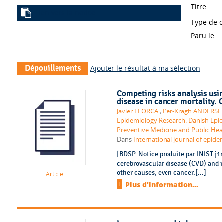
Titre :
Lien vers la notice
Type de 
Paru le :
Dépouillements
Ajouter le résultat à ma sélection
Competing risks analysis usi
disease in cancer mortality
Javier LLORCA
;
Per-Kragh ANDERS
Epidemiology Research. Danish Epi
Preventive Medicine and Public Heal
Dans
International journal of epidem
[BDSP. Notice produite par INIST j
cerebrovascular disease (CVD) and i
other causes, even cancer.[...]
Article
Plus d'information...