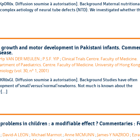
kKpOR0x. Diffusion soumise à autorisation]. Background Maternal nutritiona
 complex aetiology of neural tube defects (NTD). We investigated whether t
al growth and motor development in Pakistani infants. Commen
sease.
-Hp VAN DER MEULEN
;
P.S.F. YIP
;
Clinical Trials Centre. Faculty of Medicine.
rtment of Paediatrics. Centre. Faculty of Medicine. University of Hong Kon
iology (vol. 30, n° 1, 2001)
8KR0xGl. Diffusion soumise à autorisation]. Background Studies have often
lopment of'small'versus'normal'newborns. Not much is known about the
[...]
problems in children : a modifiable effect ? Commentaries : F
.
;
David-A LEON
;
Michael Marmot
;
Anne MCMUNN
;
James-Y NAZROO
;
Ezra