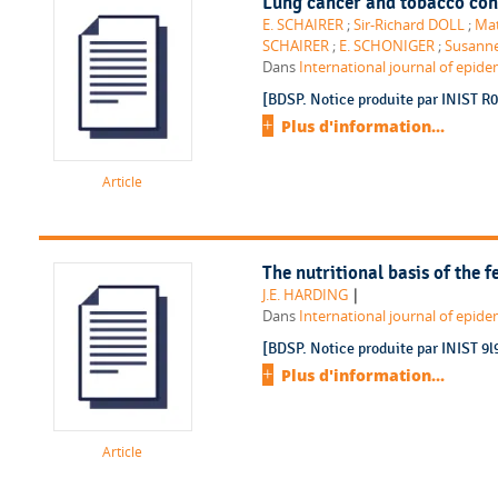
Lung cancer and tobacco co
E. SCHAIRER
;
Sir-Richard DOLL
;
Mat
SCHAIRER
;
E. SCHONIGER
;
Susann
Dans
International journal of epidem
[BDSP. Notice produite par INIST R0
Plus d'information...
Article
The nutritional basis of the f
|
J.E. HARDING
Dans
International journal of epidem
[BDSP. Notice produite par INIST 9l
Plus d'information...
Article