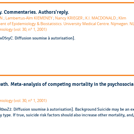
y. Commentaries. Authors'reply.
AN
;
Lambertus-Alm KIEMENEY
;
Nancy KRIEGER
;
K.I. MACDONALD
;
Klim
nt of Epidemiology & Biostatistics. University Medical Centre. Nijmegen. N
iology (vol. 30, n° 1, 2001)
xO5ryC. Diffusion soumise à autorisation].
th. Meta-analysis of competing mortality in the psychosocia
iology (vol. 30, n° 1, 2001)
lR0xxZ2. Diffusion soumise à autorisation]. Background Suicide may be an e
ny type. If true, suicide risk factors should also increase other mortality, and