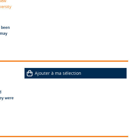
 New
versity
s been
 may
Ajouter à ma sélection
d
hey were