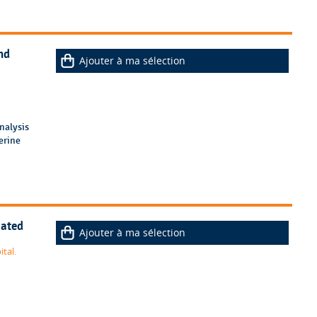
nd
Ajouter à ma sélection
nalysis
erine
iated
Ajouter à ma sélection
tal.