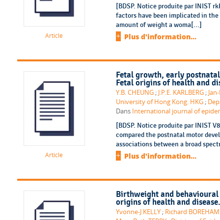
[BDSP. Notice produite par INIST r
factors have been implicated in the
amount of weight a woma[...]
Article
Plus d'information...
Fetal growth, early postnat
Fetal origins of health and di
Y.B. CHEUNG
;
J.P.E. KARLBERG
;
Jan
University of Hong Kong. HKG
;
Depa
Dans
International journal of epidem
[BDSP. Notice produite par INIST V
compared the postnatal motor deve
associations between a broad spectr
Article
Plus d'information...
Birthweight and behavioural 
origins of health and disease
Yvonne-J KELLY
;
Richard BOREHAM