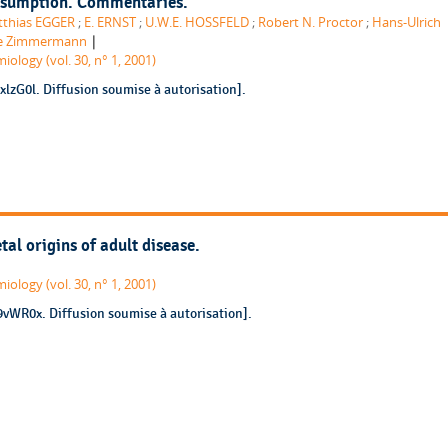
nsumption. Commentaries.
thias EGGER
;
E. ERNST
;
U.W.E. HOSSFELD
;
Robert N. Proctor
;
Hans-Ulrich
|
e Zimmermann
iology (vol. 30, n° 1, 2001)
xlzG0l. Diffusion soumise à autorisation].
etal origins of adult disease.
iology (vol. 30, n° 1, 2001)
9vWR0x. Diffusion soumise à autorisation].