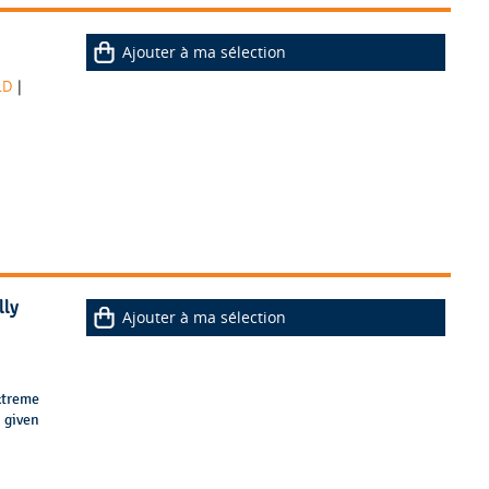
Ajouter à ma sélection
|
LD
lly
Ajouter à ma sélection
xtreme
, given