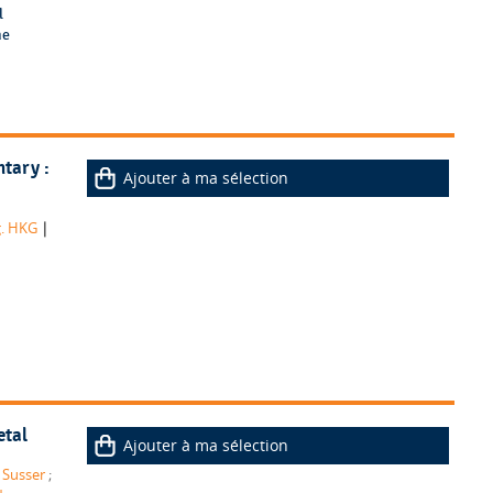
l
he
tary :
Ajouter à ma sélection
|
g. HKG
etal
Ajouter à ma sélection
 Susser
;