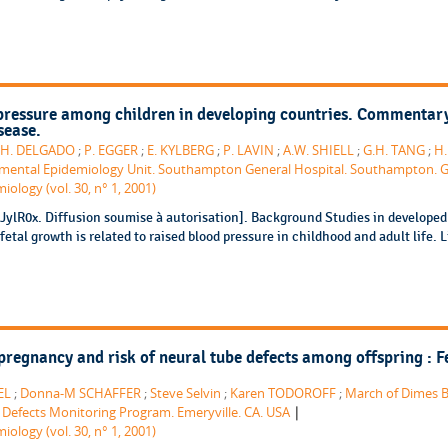
 pressure among children in developing countries. Commentary
sease.
H. DELGADO
;
P. EGGER
;
E. KYLBERG
;
P. LAVIN
;
A.W. SHIELL
;
G.H. TANG
;
H
mental Epidemiology Unit. Southampton General Hospital. Southampton. 
iology (vol. 30, n° 1, 2001)
JylR0x. Diffusion soumise à autorisation]. Background Studies in developed
tal growth is related to raised blood pressure in childhood and adult life. Li
regnancy and risk of neural tube defects among offspring : F
.
EL
;
Donna-M SCHAFFER
;
Steve Selvin
;
Karen TODOROFF
;
March of Dimes B
|
h Defects Monitoring Program. Emeryville. CA. USA
iology (vol. 30, n° 1, 2001)