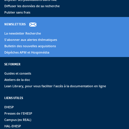
Diffuser les données de sa recherche
Publier sans frais
NEWSLETTERS
La newsletter Recherche
S'abonner aux alertes thématiques
Bulletin des nouvelles acquisitions
Dépêches APM et Hospimédia
SE FORMER
Guides et conseils
Ateliers de la doc
Lean Library, pour vous faciliter l'accès à la documentation en ligne
LIENS UTILES
EHESP
Presses de l'EHESP
Campus (ex REAL)
HAL-EHESP