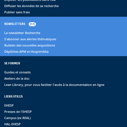
Diffuser les données de sa recherche
Publier sans frais
NEWSLETTERS
La newsletter Recherche
S'abonner aux alertes thématiques
Bulletin des nouvelles acquisitions
Dépêches APM et Hospimédia
SE FORMER
Guides et conseils
Ateliers de la doc
Lean Library, pour vous faciliter l'accès à la documentation en ligne
LIENS UTILES
EHESP
Presses de l'EHESP
Campus (ex REAL)
HAL-EHESP