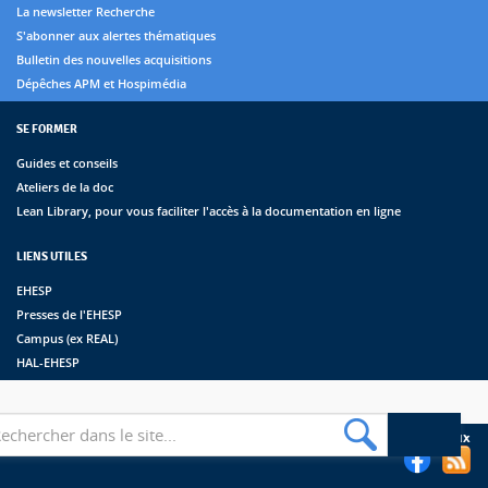
La newsletter Recherche
S'abonner aux alertes thématiques
Bulletin des nouvelles acquisitions
Dépêches APM et Hospimédia
SE FORMER
Guides et conseils
Ateliers de la doc
Lean Library, pour vous faciliter l'accès à la documentation en ligne
LIENS UTILES
EHESP
Presses de l'EHESP
Campus (ex REAL)
HAL-EHESP
erche
Suivez les bibliothèques de l'EHESP sur les réseaux sociaux