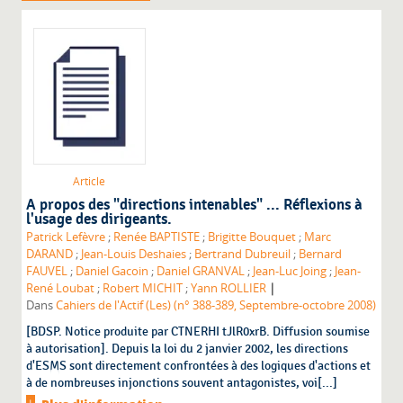
Article
A propos des "directions intenables" ... Réflexions à
l'usage des dirigeants.
Patrick Lefèvre
;
Renée BAPTISTE
;
Brigitte Bouquet
;
Marc
DARAND
;
Jean-Louis Deshaies
;
Bertrand Dubreuil
;
Bernard
FAUVEL
;
Daniel Gacoin
;
Daniel GRANVAL
;
Jean-Luc Joing
;
Jean-
|
René Loubat
;
Robert MICHIT
;
Yann ROLLIER
Dans
Cahiers de l'Actif (Les) (n° 388-389, Septembre-octobre 2008)
[BDSP. Notice produite par CTNERHI tJlR0xrB. Diffusion soumise
à autorisation]. Depuis la loi du 2 janvier 2002, les directions
d'ESMS sont directement confrontées à des logiques d'actions et
à de nombreuses injonctions souvent antagonistes, voi[...]