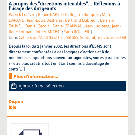
A propos des "directions intenables"... Réflexions à
l'usage des dirigeants
Patrick Lefèvre
;
Renée BAPTISTE
;
Brigitte Bouquet
;
Marc
DARAND
;
Jean-Louis Deshaies
;
Bertrand Dubreuil
;
Bernard
FAUVEL
;
Daniel Gacoin
;
Daniel GRANVAL
;
Jean-Luc Joing
;
Jean-
|
René Loubat
;
Robert MICHIT
;
Yann ROLLIER
Dans
Cahiers de l'Actif (Les) (n° 388-389, Septembre-octobre 2008)
Depuis la loi du 2 janvier 2002, les directions d'ESMS sont
directement confrontées à des logiques d'actions et à de
nombreuses injonctions souvent antagonistes, voires paradoxales
: - être plus créatifs tout en étant soumis à davantage de
contr[...]
Plus d'information...
Ajouter à ma sélection
Dispon
ible