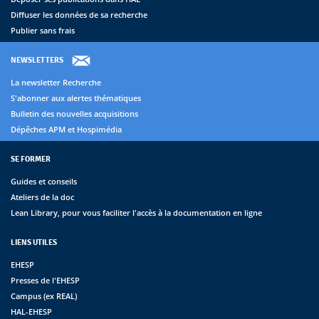
Diffuser les données de sa recherche
Publier sans frais
NEWSLETTERS
La newsletter Recherche
S'abonner aux alertes thématiques
Bulletin des nouvelles acquisitions
Dépêches APM et Hospimédia
SE FORMER
Guides et conseils
Ateliers de la doc
Lean Library, pour vous faciliter l'accès à la documentation en ligne
LIENS UTILES
EHESP
Presses de l'EHESP
Campus (ex REAL)
HAL-EHESP