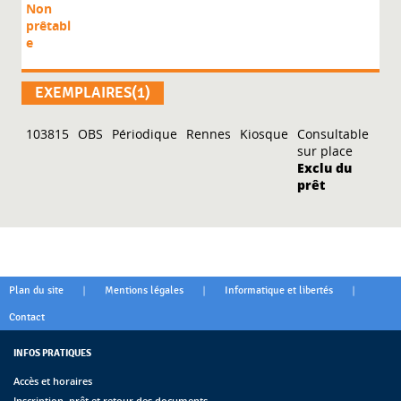
Non
prêtabl
e
EXEMPLAIRES(1)
103815
OBS
Périodique
Rennes
Kiosque
Consultable
sur place
Exclu du
prêt
|
|
|
Plan du site
Mentions légales
Informatique et libertés
Contact
INFOS PRATIQUES
Accès et horaires
Inscription, prêt et retour des documents