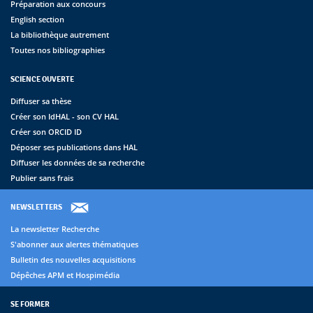
Préparation aux concours
English section
La bibliothèque autrement
Toutes nos bibliographies
SCIENCE OUVERTE
Diffuser sa thèse
Créer son IdHAL - son CV HAL
Créer son ORCID ID
Déposer ses publications dans HAL
Diffuser les données de sa recherche
Publier sans frais
NEWSLETTERS
La newsletter Recherche
S'abonner aux alertes thématiques
Bulletin des nouvelles acquisitions
Dépêches APM et Hospimédia
SE FORMER