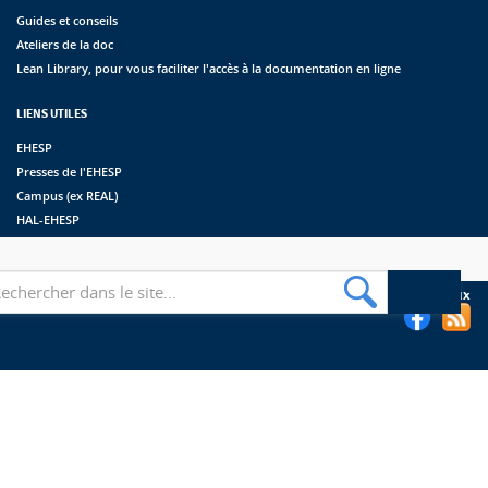
Guides et conseils
Ateliers de la doc
Lean Library, pour vous faciliter l'accès à la documentation en ligne
LIENS UTILES
EHESP
Presses de l'EHESP
Campus (ex REAL)
HAL-EHESP
erche
Suivez les bibliothèques de l'EHESP sur les réseaux sociaux