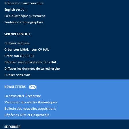
Préparation aux concours
English section
La bibliothèque autrement
Toutes nos bibliographies
SCIENCE OUVERTE
Diffuser sa thèse
Créer son IdHAL - son CV HAL
Créer son ORCID ID
Déposer ses publications dans HAL
Diffuser les données de sa recherche
Publier sans frais
NEWSLETTERS
La newsletter Recherche
S'abonner aux alertes thématiques
Bulletin des nouvelles acquisitions
Dépêches APM et Hospimédia
SE FORMER