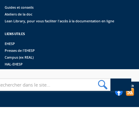
Guides et conseils
Ateliers de la doc
Lean Library, pour vous faciliter l'accès à la documentation en ligne
LIENS UTILES
EHESP
Presses de l'EHESP
Campus (ex REAL)
HAL-EHESP
erche
Suivez les bibliothèques de l'EHESP sur les réseaux sociaux