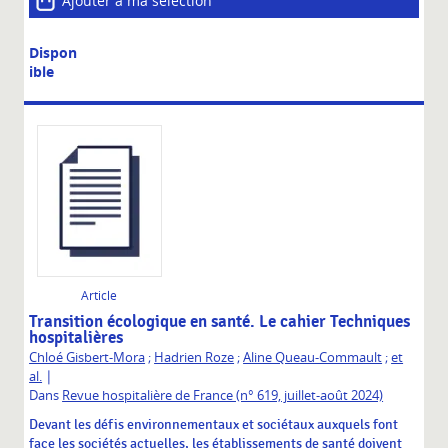
Ajouter à ma sélection
Dispon
ible
Article
Transition écologique en santé. Le cahier Techniques
hospitalières
Chloé Gisbert-Mora
;
Hadrien Roze
;
Aline Queau-Commault
;
et
|
al.
Dans
Revue hospitalière de France (n° 619, juillet-août 2024)
Devant les défis environnementaux et sociétaux auxquels font
face les sociétés actuelles, les établissements de santé doivent