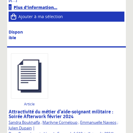
p[...]
Plus d'information...
Ajouter à ma sélection
Dispon
ible
Article
Attractivité du métier d’aide-soignant militaire :
Soirée Afterwork février 2024
Sandra Boukhalfa
;
Marilyne Corneloup
;
Emmanuelle Naveos
;
|
Julien Dupain