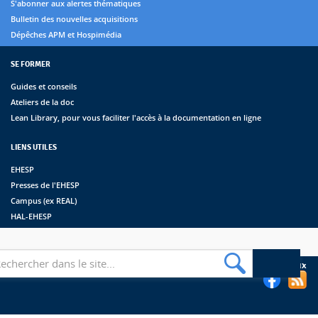
S'abonner aux alertes thématiques
Bulletin des nouvelles acquisitions
Dépêches APM et Hospimédia
SE FORMER
Guides et conseils
Ateliers de la doc
Lean Library, pour vous faciliter l'accès à la documentation en ligne
LIENS UTILES
EHESP
Presses de l'EHESP
Campus (ex REAL)
HAL-EHESP
erche
Suivez les bibliothèques de l'EHESP sur les réseaux sociaux