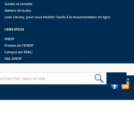
Guides et conseils
Ateliers de la doc
Lean Library, pour vous faciliter l'accès à la documentation en ligne
LIENS UTILES
EHESP
Presses de l'EHESP
Campus (ex REAL)
HAL-EHESP
erche
Suivez les bibliothèques de l'EHESP sur les réseaux sociaux