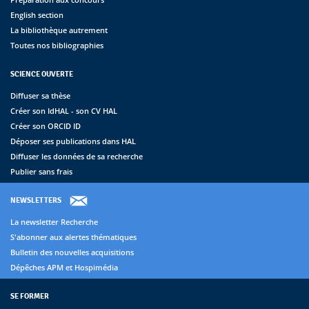
English section
La bibliothèque autrement
Toutes nos bibliographies
SCIENCE OUVERTE
Diffuser sa thèse
Créer son IdHAL - son CV HAL
Créer son ORCID ID
Déposer ses publications dans HAL
Diffuser les données de sa recherche
Publier sans frais
NEWSLETTERS
La newsletter Recherche
S'abonner aux alertes thématiques
Bulletin des nouvelles acquisitions
Dépêches APM et Hospimédia
SE FORMER