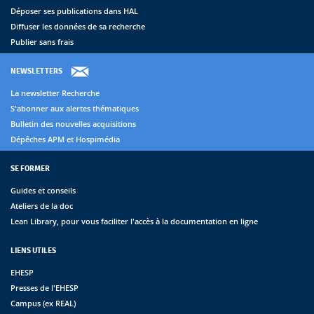
Déposer ses publications dans HAL
Diffuser les données de sa recherche
Publier sans frais
NEWSLETTERS
La newsletter Recherche
S'abonner aux alertes thématiques
Bulletin des nouvelles acquisitions
Dépêches APM et Hospimédia
SE FORMER
Guides et conseils
Ateliers de la doc
Lean Library, pour vous faciliter l'accès à la documentation en ligne
LIENS UTILES
EHESP
Presses de l'EHESP
Campus (ex REAL)