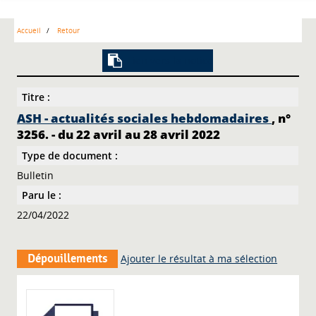
Accueil
Retour
Lien vers la notice
Titre :
ASH - actualités sociales hebdomadaires
, n°
3256. - du 22 avril au 28 avril 2022
Type de document :
Bulletin
Paru le :
22/04/2022
Dépouillements
Ajouter le résultat à ma sélection