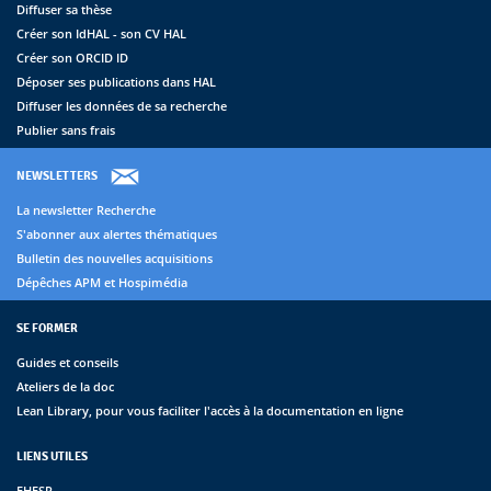
Diffuser sa thèse
Créer son IdHAL - son CV HAL
Créer son ORCID ID
Déposer ses publications dans HAL
Diffuser les données de sa recherche
Publier sans frais
NEWSLETTERS
La newsletter Recherche
S'abonner aux alertes thématiques
Bulletin des nouvelles acquisitions
Dépêches APM et Hospimédia
SE FORMER
Guides et conseils
Ateliers de la doc
Lean Library, pour vous faciliter l'accès à la documentation en ligne
LIENS UTILES
EHESP