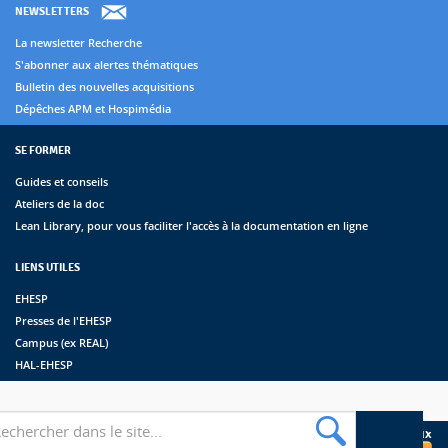
NEWSLETTERS
La newsletter Recherche
S'abonner aux alertes thématiques
Bulletin des nouvelles acquisitions
Dépêches APM et Hospimédia
SE FORMER
Guides et conseils
Ateliers de la doc
Lean Library, pour vous faciliter l'accès à la documentation en ligne
LIENS UTILES
EHESP
Presses de l'EHESP
Campus (ex REAL)
HAL-EHESP
erche
Suivez les bibliothèques de l'EHESP sur les réseaux sociaux