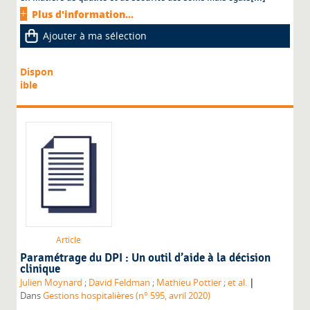
Plus d'information...
Ajouter à ma sélection
Dispon
ible
Article
Paramétrage du DPI : Un outil d’aide à la décision
clinique
|
Julien Moynard
;
David Feldman
;
Mathieu Pottier
;
et al.
Dans
Gestions hospitalières (n° 595, avril 2020)