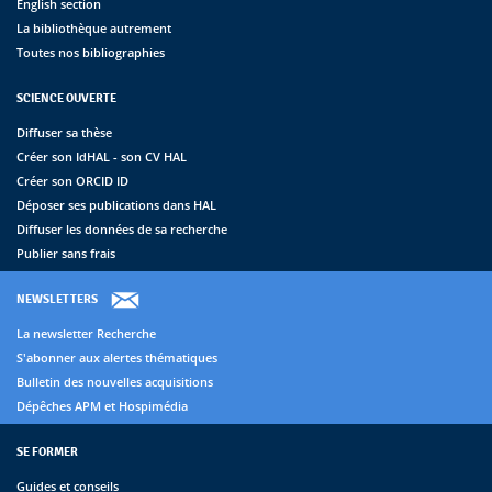
English section
La bibliothèque autrement
Toutes nos bibliographies
SCIENCE OUVERTE
Diffuser sa thèse
Créer son IdHAL - son CV HAL
Créer son ORCID ID
Déposer ses publications dans HAL
Diffuser les données de sa recherche
Publier sans frais
NEWSLETTERS
La newsletter Recherche
S'abonner aux alertes thématiques
Bulletin des nouvelles acquisitions
Dépêches APM et Hospimédia
SE FORMER
Guides et conseils