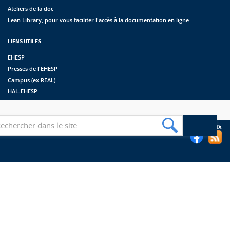
Ateliers de la doc
Lean Library, pour vous faciliter l'accès à la documentation en ligne
LIENS UTILES
EHESP
Presses de l'EHESP
Campus (ex REAL)
HAL-EHESP
erche
Suivez les bibliothèques de l'EHESP sur les réseaux sociaux