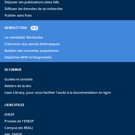
Déposer ses publications dans HAL
Diffuser les données de sa recherche
Publier sans frais
NEWSLETTERS
La newsletter Recherche
S'abonner aux alertes thématiques
Bulletin des nouvelles acquisitions
Dépêches APM et Hospimédia
SE FORMER
Guides et conseils
Ateliers de la doc
Lean Library, pour vous faciliter l'accès à la documentation en ligne
LIENS UTILES
EHESP
Presses de l'EHESP
Campus (ex REAL)
HAL-EHESP