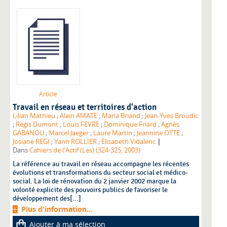
Article
Travail en réseau et territoires d'action
Lilian Mathieu
;
Alain AMATE
;
Maria Briand
;
Jean-Yves Broudic
;
Régis Dumont
;
Louis FEVRE
;
Dominique Friard
;
Agnès
GABANOU
;
Marcel Jaeger
;
Laure Martin
;
Jeannine OTTE
;
|
Josiane REGI
;
Yann ROLLIER
;
Elisabeth Vidalenc
Dans
Cahiers de l'Actif (Les) (324-325, 2003)
La référence au travail en réseau accompagne les récentes
évolutions et transformations du secteur social et médico-
social. La loi de rénovation du 2 janvier 2002 marque la
volonté explicite des pouvoirs publics de favoriser le
développement des[...]
Plus d'information...
Ajouter à ma sélection