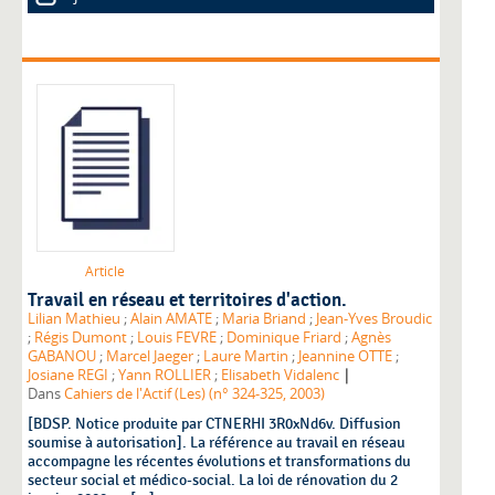
Article
Travail en réseau et territoires d'action.
Lilian Mathieu
;
Alain AMATE
;
Maria Briand
;
Jean-Yves Broudic
;
Régis Dumont
;
Louis FEVRE
;
Dominique Friard
;
Agnès
GABANOU
;
Marcel Jaeger
;
Laure Martin
;
Jeannine OTTE
;
|
Josiane REGI
;
Yann ROLLIER
;
Elisabeth Vidalenc
Dans
Cahiers de l'Actif (Les) (n° 324-325, 2003)
[BDSP. Notice produite par CTNERHI 3R0xNd6v. Diffusion
soumise à autorisation]. La référence au travail en réseau
accompagne les récentes évolutions et transformations du
secteur social et médico-social. La loi de rénovation du 2