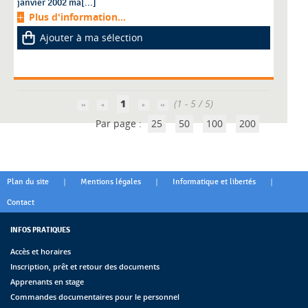
janvier 2002 ma[...]
Plus d'information...
Ajouter à ma sélection
1
(1 - 5 / 5)
Par page :
25
50
100
200
|
|
|
Plan du site
Mentions légales
Informatique et libertés
Contact
INFOS PRATIQUES
Accès et horaires
Inscription, prêt et retour des documents
Apprenants en stage
Commandes documentaires pour le personnel