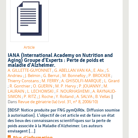
Article
IANA (International Academy on Nutrition and
Aging) Groupe d'Experts : Perte de poids et
maladie d'Alzheimer.
A. GILLETTE-GUYONNET
;
G. ABELLAN VAN KA
;
E. Alix
;
S.
Andrieu
;
J. Belmin
;
G. Berrut
;
M. Bonnefoy
;
P. BROCKER
;
Thierry Constans
;
M. FERRY
;
A. GHISOLFI-MARQUE
;
L. Girard
;
R. Gonthier
;
O. GUERIN
;
M. P. Hervy
;
P. JOUANNY
;
M.
LAURAIN
;
L. LECHOWSKI
;
F. NOURHASHEMI
;
A. RAYNAUD-
|
SIMON
;
P. RITZ
;
J. Roche
;
Y. Rolland
;
A. SALVA
;
B. Vellas
Dans
Revue de gériatrie (la) (vol. 31, n° 8, 2006/10)
[BDSP. Notice produite par FNG pymQiR0x. Diffusion soumise
à autorisation]. L'objectif de cet article est de faire un état
des lieux des connaissances scientifiques sur la perte de
poids associée à la Maladie d'Alzheimer. Les auteurs
envisagent [...]
Plus d'information...