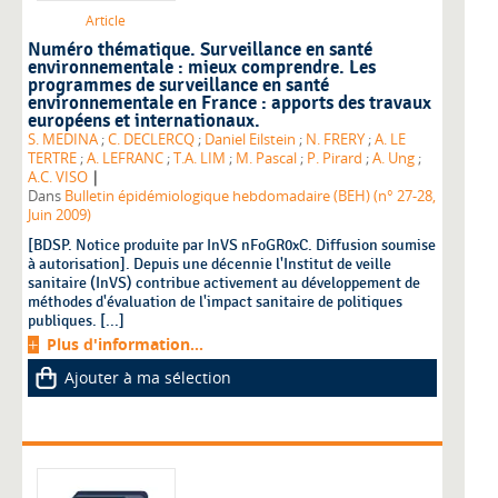
Article
Numéro thématique. Surveillance en santé
environnementale : mieux comprendre. Les
programmes de surveillance en santé
environnementale en France : apports des travaux
européens et internationaux.
S. MEDINA
;
C. DECLERCQ
;
Daniel Eilstein
;
N. FRERY
;
A. LE
TERTRE
;
A. LEFRANC
;
T.A. LIM
;
M. Pascal
;
P. Pirard
;
A. Ung
;
|
A.C. VISO
Dans
Bulletin épidémiologique hebdomadaire (BEH) (n° 27-28,
Juin 2009)
[BDSP. Notice produite par InVS nFoGR0xC. Diffusion soumise
à autorisation]. Depuis une décennie l'Institut de veille
sanitaire (InVS) contribue activement au développement de
méthodes d'évaluation de l'impact sanitaire de politiques
publiques. [...]
Plus d'information...
Ajouter à ma sélection