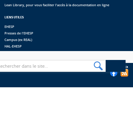
Lean Library, pour vous faciliter l'accès à la documentation en ligne
LIENS UTILES
EHESP
Presses de l'EHESP
Campus (ex REAL)
HAL-EHESP
erche
Suivez les bibliothèques de l'EHESP sur les réseaux sociaux