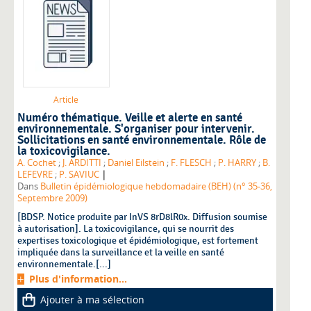
Article
Numéro thématique. Veille et alerte en santé
environnementale. S'organiser pour intervenir.
Sollicitations en santé environnementale. Rôle de
la toxicovigilance.
A. Cochet
;
J. ARDITTI
;
Daniel Eilstein
;
F. FLESCH
;
P. HARRY
;
B.
|
LEFEVRE
;
P. SAVIUC
Dans
Bulletin épidémiologique hebdomadaire (BEH) (n° 35-36,
Septembre 2009)
[BDSP. Notice produite par InVS 8rD8lR0x. Diffusion soumise
à autorisation]. La toxicovigilance, qui se nourrit des
expertises toxicologique et épidémiologique, est fortement
impliquée dans la surveillance et la veille en santé
environnementale.[...]
Plus d'information...
Ajouter à ma sélection