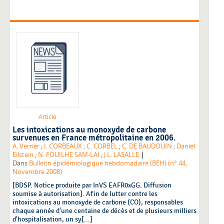
Article
Les intoxications au monoxyde de carbone
survenues en France métropolitaine en 2006.
A. Verrier
;
I. CORBEAUX
;
C. CORBEL
;
C. DE BAUDOUIN
;
Daniel
|
Eilstein
;
N. FOUILHE SAM-LAI
;
J.L. LASALLE
Dans
Bulletin épidémiologique hebdomadaire (BEH) (n° 44,
Novembre 2008)
[BDSP. Notice produite par InVS EAFR0xGG. Diffusion
soumise à autorisation]. Afin de lutter contre les
intoxications au monoxyde de carbone (CO), responsables
chaque année d'une centaine de décès et de plusieurs milliers
d'hospitalisation, un sy[...]