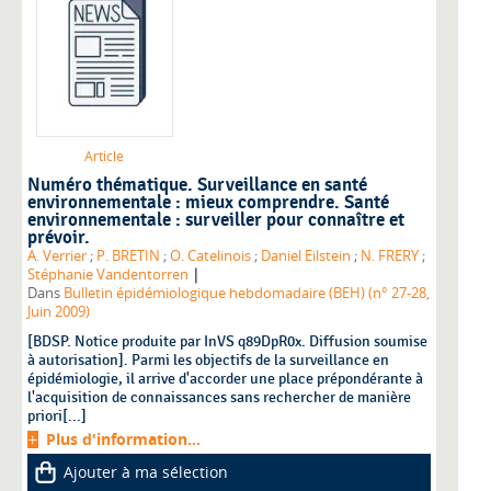
Article
Numéro thématique. Surveillance en santé
environnementale : mieux comprendre. Santé
environnementale : surveiller pour connaître et
prévoir.
A. Verrier
;
P. BRETIN
;
O. Catelinois
;
Daniel Eilstein
;
N. FRERY
;
|
Stéphanie Vandentorren
Dans
Bulletin épidémiologique hebdomadaire (BEH) (n° 27-28,
Juin 2009)
[BDSP. Notice produite par InVS q89DpR0x. Diffusion soumise
à autorisation]. Parmi les objectifs de la surveillance en
épidémiologie, il arrive d'accorder une place prépondérante à
l'acquisition de connaissances sans rechercher de manière
priori[...]
Plus d'information...
Ajouter à ma sélection