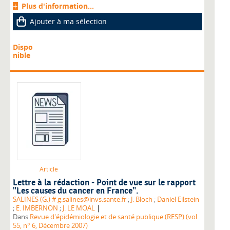
Plus d'information...
Ajouter à ma sélection
Dispo
nible
Article
Lettre à la rédaction - Point de vue sur le rapport
"Les causes du cancer en France".
SALINES (G.) # g.salines@invs.sante.fr
;
J. Bloch
;
Daniel Eilstein
|
;
E. IMBERNON
;
J. LE MOAL
Dans
Revue d'épidémiologie et de santé publique (RESP) (vol.
55, n° 6, Décembre 2007)