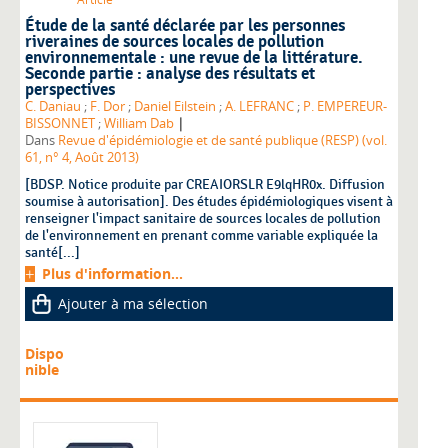
Étude de la santé déclarée par les personnes
riveraines de sources locales de pollution
environnementale : une revue de la littérature.
Seconde partie : analyse des résultats et
perspectives
C. Daniau
;
F. Dor
;
Daniel Eilstein
;
A. LEFRANC
;
P. EMPEREUR-
|
BISSONNET
;
William Dab
Dans
Revue d'épidémiologie et de santé publique (RESP) (vol.
61, n° 4, Août 2013)
[BDSP. Notice produite par CREAIORSLR E9lqHR0x. Diffusion
soumise à autorisation]. Des études épidémiologiques visent à
renseigner l'impact sanitaire de sources locales de pollution
de l'environnement en prenant comme variable expliquée la
santé[...]
Plus d'information...
Ajouter à ma sélection
Dispo
nible