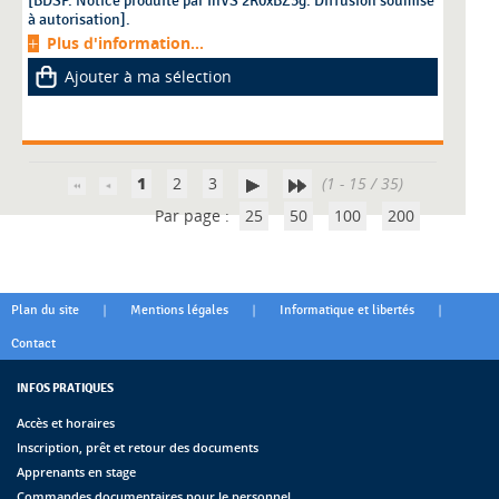
[BDSP. Notice produite par InVS 2R0xBZ3g. Diffusion soumise
à autorisation].
Plus d'information...
Ajouter à ma sélection
1
2
3
(1 - 15 / 35)
Par page :
25
50
100
200
|
|
|
Plan du site
Mentions légales
Informatique et libertés
Contact
INFOS PRATIQUES
Accès et horaires
Inscription, prêt et retour des documents
Apprenants en stage
Commandes documentaires pour le personnel