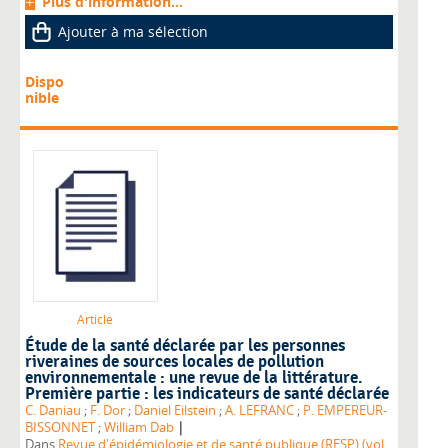
Plus d'information...
Ajouter à ma sélection
Dispo
nible
Article
Étude de la santé déclarée par les personnes
riveraines de sources locales de pollution
environnementale : une revue de la littérature.
Première partie : les indicateurs de santé déclarée
C. Daniau
;
F. Dor
;
Daniel Eilstein
;
A. LEFRANC
;
P. EMPEREUR-
|
BISSONNET
;
William Dab
Dans
Revue d'épidémiologie et de santé publique (RESP) (vol.