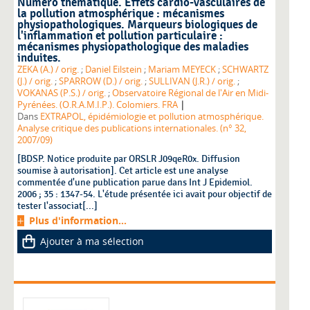
Numéro thématique. Effets cardio-vasculaires de
la pollution atmosphérique : mécanismes
physiopathologiques. Marqueurs biologiques de
l'inflammation et pollution particulaire :
mécanismes physiopathologique des maladies
induites.
ZEKA (A.) / orig.
;
Daniel Eilstein
;
Mariam MEYECK
;
SCHWARTZ
(J.) / orig.
;
SPARROW (D.) / orig.
;
SULLIVAN (J.R.) / orig.
;
VOKANAS (P.S.) / orig.
;
Observatoire Régional de l'Air en Midi-
|
Pyrénées. (O.R.A.M.I.P.). Colomiers. FRA
Dans
EXTRAPOL, épidémiologie et pollution atmosphérique.
Analyse critique des publications internationales. (n° 32,
2007/09)
[BDSP. Notice produite par ORSLR J09qeR0x. Diffusion
soumise à autorisation]. Cet article est une analyse
commentée d'une publication parue dans Int J Epidemiol.
2006 ; 35 : 1347-54. L'étude présentée ici avait pour objectif de
tester l'associat[...]
Plus d'information...
Ajouter à ma sélection