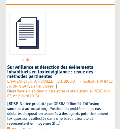
Article
Surveillance et détection des événements
inhabituels en toxicovigilance : revue des
méthodes pertinentes
L. FAISANDIER
;
A. FOUILLET
;
D.J. BICOUT
;
F. Golliot
;
I. AHMED
|
;
S. BRINGAY
;
Daniel Eilstein
Dans
Revue d'épidémiologie et de santé publique (RESP) (vol.
63, n° 2, avril 2015)
[BDSP. Notice produite par ORSRA 9IR0xJ9J. Diffusion
soumise à autorisation]. Position du problème : Les cas
déclarés d'exposition associés à des agents potentiellement
toxiques sont collectés dans une base nationale et
représentent en moyenne 2[...]