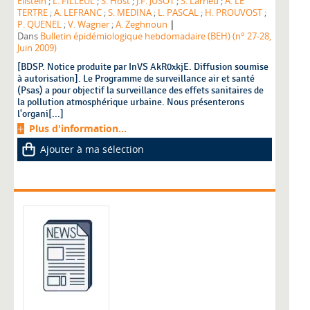
Eilstein
;
L. FILLEUL
;
S. Host
;
J.F. JUSOT
;
S. Larrieu
;
A. LE
TERTRE
;
A. LEFRANC
;
S. MEDINA
;
L. PASCAL
;
H. PROUVOST
;
|
P. QUENEL
;
V. Wagner
;
A. Zeghnoun
Dans
Bulletin épidémiologique hebdomadaire (BEH) (n° 27-28,
Juin 2009)
[BDSP. Notice produite par InVS AkR0xkjE. Diffusion soumise
à autorisation]. Le Programme de surveillance air et santé
(Psas) a pour objectif la surveillance des effets sanitaires de
la pollution atmosphérique urbaine. Nous présenterons
l'organi[...]
Plus d'information...
Ajouter à ma sélection