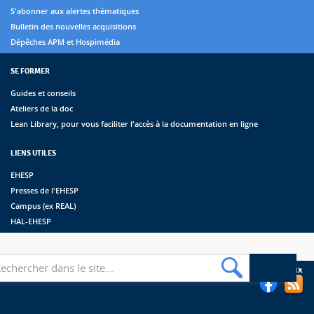
S'abonner aux alertes thématiques
Bulletin des nouvelles acquisitions
Dépêches APM et Hospimédia
SE FORMER
Guides et conseils
Ateliers de la doc
Lean Library, pour vous faciliter l'accès à la documentation en ligne
LIENS UTILES
EHESP
Presses de l'EHESP
Campus (ex REAL)
HAL-EHESP
erche
Suivez les bibliothèques de l'EHESP sur les réseaux sociaux