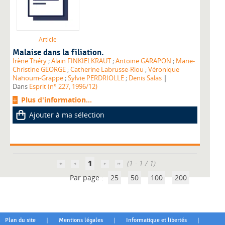
Article
Malaise dans la filiation.
Irène Théry
;
Alain FINKIELKRAUT
;
Antoine GARAPON
;
Marie-
Christine GEORGE
;
Catherine Labrusse-Riou
;
Véronique
|
Nahoum-Grappe
;
Sylvie PERDRIOLLE
;
Denis Salas
Dans
Esprit (n° 227, 1996/12)
Plus d'information...
Ajouter à ma sélection
1
(1 - 1 / 1)
Par page :
25
50
100
200
|
|
|
Plan du site
Mentions légales
Informatique et libertés