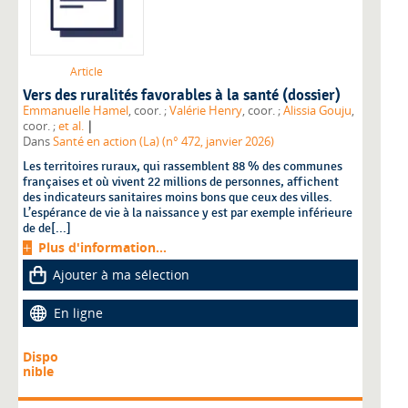
Article
Vers des ruralités favorables à la santé (dossier)
Emmanuelle Hamel
, coor. ;
Valérie Henry
, coor. ;
Alissia Gouju
,
|
coor. ;
et al.
Dans
Santé en action (La) (n° 472, janvier 2026)
Les territoires ruraux, qui rassemblent 88 % des communes
françaises et où vivent 22 millions de personnes, affichent
des indicateurs sanitaires moins bons que ceux des villes.
L’espérance de vie à la naissance y est par exemple inférieure
de de[...]
Plus d'information...
Ajouter à ma sélection
En ligne
Dispo
nible