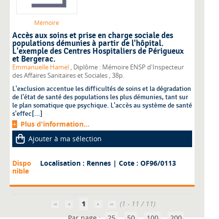
Mémoire
Accès aux soins et prise en charge sociale des
populations démunies à partir de l'hôpital.
L'exemple des Centres Hospitaliers de Périgueux
et Bergerac.
Emmanuelle Hamel
, Diplôme : Mémoire ENSP d'Inspecteur
des Affaires Sanitaires et Sociales
, 38p.
L'exclusion accentue les difficultés de soins et la dégradation
de l'état de santé des populations les plus démunies, tant sur
le plan somatique que psychique. L'accès au système de santé
s'effec[...]
Plus d'information...
Ajouter à ma sélection
Dispo
Localisation : Rennes
| Cote : OF96/0113
nible
1
(1 - 11 / 11)
Par page :
25
50
100
200