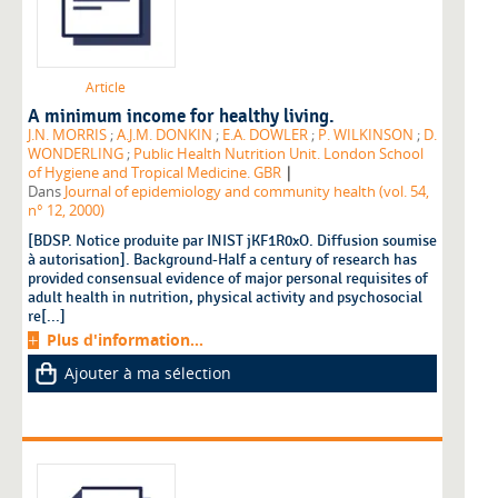
Article
A minimum income for healthy living.
J.N. MORRIS
;
A.J.M. DONKIN
;
E.A. DOWLER
;
P. WILKINSON
;
D.
WONDERLING
;
Public Health Nutrition Unit. London School
|
of Hygiene and Tropical Medicine. GBR
Dans
Journal of epidemiology and community health (vol. 54,
n° 12, 2000)
[BDSP. Notice produite par INIST jKF1R0xO. Diffusion soumise
à autorisation]. Background-Half a century of research has
provided consensual evidence of major personal requisites of
adult health in nutrition, physical activity and psychosocial
re[...]
Plus d'information...
Ajouter à ma sélection