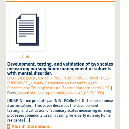
Article
Development, testing, and validation of two scales
measuring nursing home management of subjects
with mental disorder.
O.O.I. WEE LOCK
;
S.A. MORRIS
;
J.N. MORRIS
;
K. MURPHY
;
S.
SHERWOOD
;
Hebrew Rehabilitation Center for Aged.
|
Research and Training Institute. Boston Massachusetts. USA
Dans
Journal of clinical epidemiology (vol. 49, n° 12, 1996)
[BDSP. Notice produite par INIST R0x5n9PI. Diffusion soumise
à autorisation]. This paper describes the development,
testing, and validation of summary scales measuring nursing
processes commonly used in caring for elderly nursing home
residents [...]
Plus d'information...