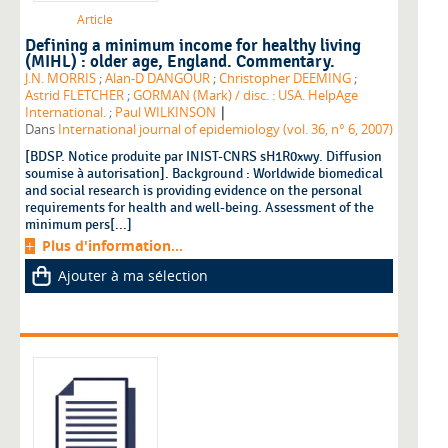
Article
Defining a minimum income for healthy living
(MIHL) : older age, England. Commentary.
J.N. MORRIS
;
Alan-D DANGOUR
;
Christopher DEEMING
;
Astrid FLETCHER
;
GORMAN (Mark) / disc. : USA. HelpAge
|
International.
;
Paul WILKINSON
Dans
International journal of epidemiology (vol. 36, n° 6, 2007)
[BDSP. Notice produite par INIST-CNRS sH1R0xwy. Diffusion
soumise à autorisation]. Background : Worldwide biomedical
and social research is providing evidence on the personal
requirements for health and well-being. Assessment of the
minimum pers[...]
Plus d'information...
Ajouter à ma sélection