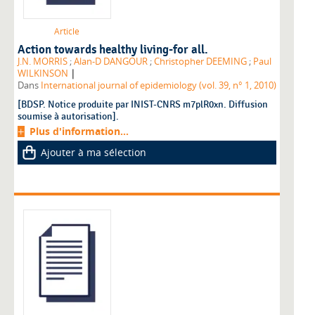
Article
Action towards healthy living-for all.
J.N. MORRIS
;
Alan-D DANGOUR
;
Christopher DEEMING
;
Paul
|
WILKINSON
Dans
International journal of epidemiology (vol. 39, n° 1, 2010)
[BDSP. Notice produite par INIST-CNRS m7plR0xn. Diffusion
soumise à autorisation].
Plus d'information...
Ajouter à ma sélection