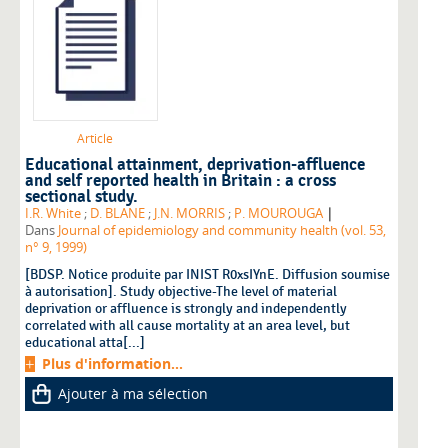
Article
Educational attainment, deprivation-affluence
and self reported health in Britain : a cross
sectional study.
|
I.R. White
;
D. BLANE
;
J.N. MORRIS
;
P. MOUROUGA
Dans
Journal of epidemiology and community health (vol. 53,
n° 9, 1999)
[BDSP. Notice produite par INIST R0xsIYnE. Diffusion soumise
à autorisation]. Study objective-The level of material
deprivation or affluence is strongly and independently
correlated with all cause mortality at an area level, but
educational atta[...]
Plus d'information...
Ajouter à ma sélection