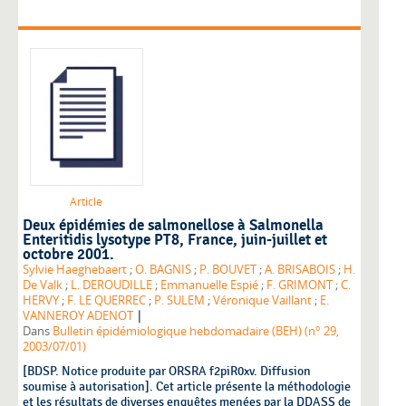
Article
Deux épidémies de salmonellose à Salmonella
Enteritidis lysotype PT8, France, juin-juillet et
octobre 2001.
Sylvie Haeghebaert
;
O. BAGNIS
;
P. BOUVET
;
A. BRISABOIS
;
H.
De Valk
;
L. DEROUDILLE
;
Emmanuelle Espié
;
F. GRIMONT
;
C.
HERVY
;
F. LE QUERREC
;
P. SULEM
;
Véronique Vaillant
;
E.
|
VANNEROY ADENOT
Dans
Bulletin épidémiologique hebdomadaire (BEH) (n° 29,
2003/07/01)
[BDSP. Notice produite par ORSRA f2piR0xv. Diffusion
soumise à autorisation]. Cet article présente la méthodologie
et les résultats de diverses enquêtes menées par la DDASS de