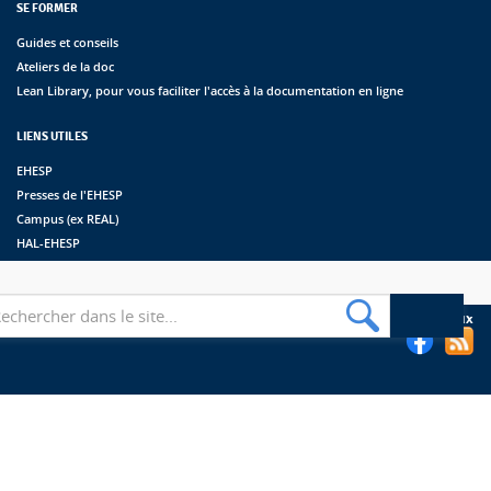
SE FORMER
Guides et conseils
Ateliers de la doc
Lean Library, pour vous faciliter l'accès à la documentation en ligne
LIENS UTILES
EHESP
Presses de l'EHESP
Campus (ex REAL)
HAL-EHESP
erche
Suivez les bibliothèques de l'EHESP sur les réseaux sociaux