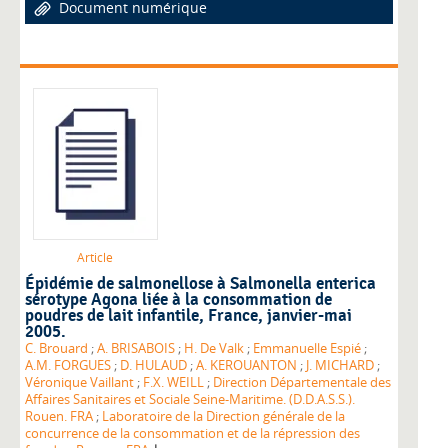
Document numérique
Article
Épidémie de salmonellose à Salmonella enterica
sérotype Agona liée à la consommation de
poudres de lait infantile, France, janvier-mai
2005.
C. Brouard
;
A. BRISABOIS
;
H. De Valk
;
Emmanuelle Espié
;
A.M. FORGUES
;
D. HULAUD
;
A. KEROUANTON
;
J. MICHARD
;
Véronique Vaillant
;
F.X. WEILL
;
Direction Départementale des
Affaires Sanitaires et Sociale Seine-Maritime. (D.D.A.S.S.).
Rouen. FRA
;
Laboratoire de la Direction générale de la
concurrence de la consommation et de la répression des