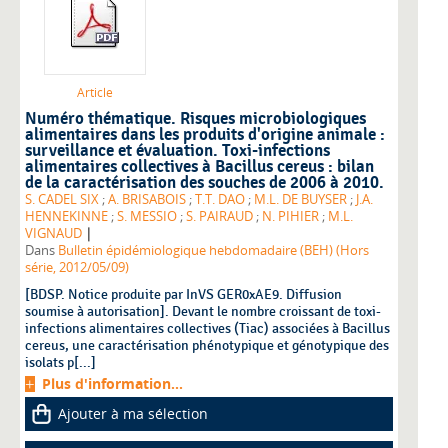
Article
Numéro thématique. Risques microbiologiques
alimentaires dans les produits d'origine animale :
surveillance et évaluation. Toxi-infections
alimentaires collectives à Bacillus cereus : bilan
de la caractérisation des souches de 2006 à 2010.
S. CADEL SIX
;
A. BRISABOIS
;
T.T. DAO
;
M.L. DE BUYSER
;
J.A.
HENNEKINNE
;
S. MESSIO
;
S. PAIRAUD
;
N. PIHIER
;
M.L.
|
VIGNAUD
Dans
Bulletin épidémiologique hebdomadaire (BEH) (Hors
série, 2012/05/09)
[BDSP. Notice produite par InVS GER0xAE9. Diffusion
soumise à autorisation]. Devant le nombre croissant de toxi-
infections alimentaires collectives (Tiac) associées à Bacillus
cereus, une caractérisation phénotypique et génotypique des
isolats p[...]
Plus d'information...
Ajouter à ma sélection