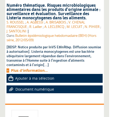
Numéro thématique. Risques microbiologiques
alimentaires dans les produits d'origine animale :
surveillance et évaluation. Surveillance des
Listeria monocytogenes dans les aliments.
S. ROUSSEL
;
A. AGBESSI
;
A. BRISABOIS
;
V. CHENAL
FRANCISQUE
;
R. Lailler
;
A. LECLERCQ
;
M. LECUIT
;
N. PIHIER
;
|
J. SANTOLINI
Dans
Bulletin épidémiologique hebdomadaire (BEH) (Hors
série, 2012/05/09)
[BDSP. Notice produite par InVS E8InR0xp. Diffusion soumise
à autorisation]. Listeria monocytogenes est une bactérie
ubiquitaire largement répandue dans l'environnement,
transmise à l'Homme suite à l'ingestion d'aliments
contaminés et à l'origin[...]
Plus d'information...
Ajouter à ma sélection
Document numérique