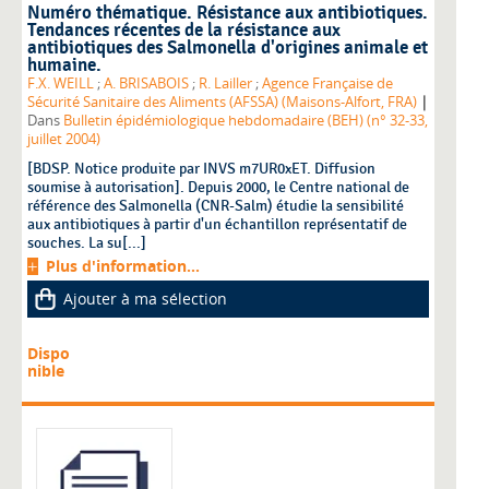
Numéro thématique. Résistance aux antibiotiques.
Tendances récentes de la résistance aux
antibiotiques des Salmonella d'origines animale et
humaine.
F.X. WEILL
;
A. BRISABOIS
;
R. Lailler
;
Agence Française de
|
Sécurité Sanitaire des Aliments (AFSSA) (Maisons-Alfort, FRA)
Dans
Bulletin épidémiologique hebdomadaire (BEH) (n° 32-33,
juillet 2004)
[BDSP. Notice produite par INVS m7UR0xET. Diffusion
soumise à autorisation]. Depuis 2000, le Centre national de
référence des Salmonella (CNR-Salm) étudie la sensibilité
aux antibiotiques à partir d'un échantillon représentatif de
souches. La su[...]
Plus d'information...
Ajouter à ma sélection
Dispo
nible