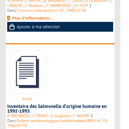
M. HIRSH
;
J. BREUIL
;
A. BRISABOIS
;
I. CASIN
;
D. DORMONT
;
J.
|
LABADIE
;
C. Maillard
;
J.F. NARBONNE
;
J.D. PUYT
Dans
Concours médical (le) (n° 41, 1999/12/18)
Plus d'information...
Ajouter à ma sélection
Article
Inventaire des Salmonella d'origine humaine en
1992-1993.
|
A. BRISABOIS
;
S. FREMY
;
A. Guignard
;
F. MOURY
Dans
Bulletin épidémiologique hebdomadaire (BEH) (n° 29,
1996/07/15)