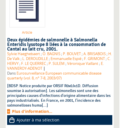
Article
Deux épidémies de salmonelle à Salmonella
Enteridis lysotope 8 liées à la consommation de
Cantal au lait cru, 2001.
Sylvie Haeghebaert
;
O. BAGNIS
;
P. BOUVET
;
A. BRISABOIS
;
H.
De Valk
;
L. DEROUDILLE
;
Emmanuelle Espié
;
F. GRIMONT
;
C.
HERVY
;
F. LE QUERREC
;
P. SULEM
;
Véronique Vaillant
;
E.
|
VANNEROY-ADENOT
Dans
Eurosurveillance European communicable disease
quarterly (vol. 8, n° 7-8, 2003/07)
[BDSP. Notice produite par ORSIF R0x0Jx1D. Diffusion
soumise à autorisation]. Les salmonelles sont une des
principales causes d'infections d'origine alimentaire dans les
pays industrialisés. En France, en 2001, l'incidence des
salmonelloses huma[...]
Plus d'information...
Ajouter à ma sélection