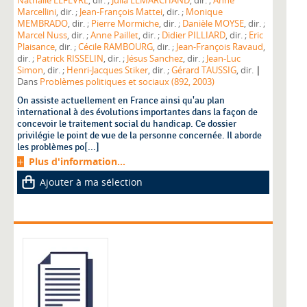
Nathalie LEFEVRE
, dir. ;
Julia LEMARCHAND
, dir. ;
Anne
Marcellini
, dir. ;
Jean-François Mattei
, dir. ;
Monique
MEMBRADO
, dir. ;
Pierre Mormiche
, dir. ;
Danièle MOYSE
, dir. ;
Marcel Nuss
, dir. ;
Anne Paillet
, dir. ;
Didier PILLIARD
, dir. ;
Eric
Plaisance
, dir. ;
Cécile RAMBOURG
, dir. ;
Jean-François Ravaud
,
dir. ;
Patrick RISSELIN
, dir. ;
Jésus Sanchez
, dir. ;
Jean-Luc
|
Simon
, dir. ;
Henri-Jacques Stiker
, dir. ;
Gérard TAUSSIG
, dir.
Dans
Problèmes politiques et sociaux (892, 2003)
On assiste actuellement en France ainsi qu'au plan
international à des évolutions importantes dans la façon de
concevoir le traitement social du handicap. Ce dossier
privilégie le point de vue de la personne concernée. Il aborde
les problèmes po[...]
Plus d'information...
Ajouter à ma sélection