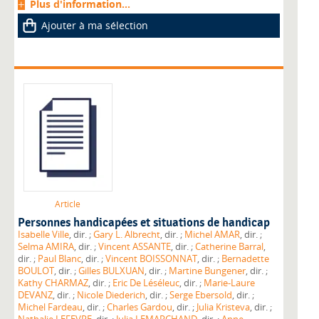
Plus d'information...
Ajouter à ma sélection
Article
Personnes handicapées et situations de handicap
Isabelle Ville
, dir. ;
Gary L. Albrecht
, dir. ;
Michel AMAR
, dir. ;
Selma AMIRA
, dir. ;
Vincent ASSANTE
, dir. ;
Catherine Barral
,
dir. ;
Paul Blanc
, dir. ;
Vincent BOISSONNAT
, dir. ;
Bernadette
BOULOT
, dir. ;
Gilles BULXUAN
, dir. ;
Martine Bungener
, dir. ;
Kathy CHARMAZ
, dir. ;
Eric De Léséleuc
, dir. ;
Marie-Laure
DEVANZ
, dir. ;
Nicole Diederich
, dir. ;
Serge Ebersold
, dir. ;
Michel Fardeau
, dir. ;
Charles Gardou
, dir. ;
Julia Kristeva
, dir. ;