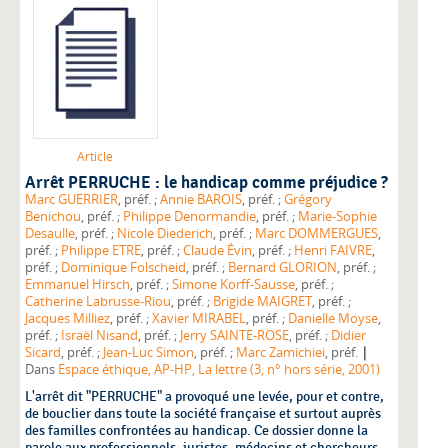
Article
Arrêt PERRUCHE : le handicap comme préjudice ?
Marc GUERRIER
, préf. ;
Annie BAROIS
, préf. ;
Grégory
Benichou
, préf. ;
Philippe Denormandie
, préf. ;
Marie-Sophie
Desaulle
, préf. ;
Nicole Diederich
, préf. ;
Marc DOMMERGUES
,
préf. ;
Philippe ETRE
, préf. ;
Claude Évin
, préf. ;
Henri FAIVRE
,
préf. ;
Dominique Folscheid
, préf. ;
Bernard GLORION
, préf. ;
Emmanuel Hirsch
, préf. ;
Simone Korff-Sausse
, préf. ;
Catherine Labrusse-Riou
, préf. ;
Brigide MAIGRET
, préf. ;
Jacques Milliez
, préf. ;
Xavier MIRABEL
, préf. ;
Danielle Moyse
,
préf. ;
Israël Nisand
, préf. ;
Jerry SAINTE-ROSE
, préf. ;
Didier
|
Sicard
, préf. ;
Jean-Luc Simon
, préf. ;
Marc Zamichiei
, préf.
Dans
Espace éthique, AP-HP, La lettre (3, n° hors série, 2001)
L'arrêt dit "PERRUCHE" a provoqué une levée, pour et contre,
de bouclier dans toute la société française et surtout auprès
des familles confrontées au handicap. Ce dossier donne la
parole aux professionnels, juristes, médecins et chercheurs