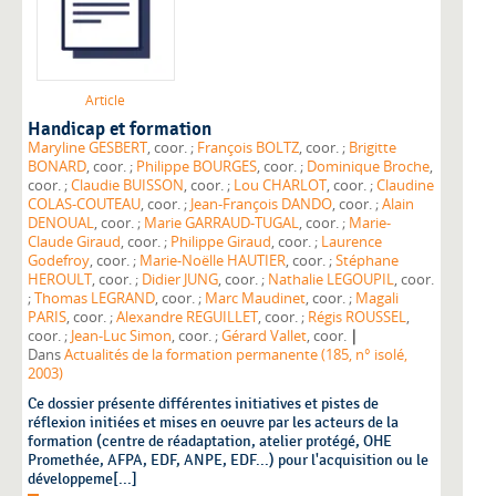
Article
Handicap et formation
Maryline GESBERT
, coor. ;
François BOLTZ
, coor. ;
Brigitte
BONARD
, coor. ;
Philippe BOURGES
, coor. ;
Dominique Broche
,
coor. ;
Claudie BUISSON
, coor. ;
Lou CHARLOT
, coor. ;
Claudine
COLAS-COUTEAU
, coor. ;
Jean-François DANDO
, coor. ;
Alain
DENOUAL
, coor. ;
Marie GARRAUD-TUGAL
, coor. ;
Marie-
Claude Giraud
, coor. ;
Philippe Giraud
, coor. ;
Laurence
Godefroy
, coor. ;
Marie-Noëlle HAUTIER
, coor. ;
Stéphane
HEROULT
, coor. ;
Didier JUNG
, coor. ;
Nathalie LEGOUPIL
, coor.
;
Thomas LEGRAND
, coor. ;
Marc Maudinet
, coor. ;
Magali
PARIS
, coor. ;
Alexandre REGUILLET
, coor. ;
Régis ROUSSEL
,
|
coor. ;
Jean-Luc Simon
, coor. ;
Gérard Vallet
, coor.
Dans
Actualités de la formation permanente (185, n° isolé,
2003)
Ce dossier présente différentes initiatives et pistes de
réflexion initiées et mises en oeuvre par les acteurs de la
formation (centre de réadaptation, atelier protégé, OHE
Promethée, AFPA, EDF, ANPE, EDF...) pour l'acquisition ou le
développeme[...]