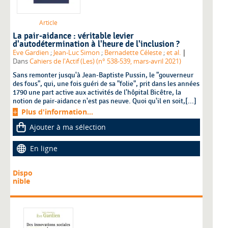
Article
La pair-aidance : véritable levier
d'autodétermination à l'heure de l'inclusion ?
|
Eve Gardien
;
Jean-Luc Simon
;
Bernadette Céleste
;
et al.
Dans
Cahiers de l'Actif (Les) (n° 538-539, mars-avril 2021)
Sans remonter jusqu'à Jean-Baptiste Pussin, le "gouverneur
des fous", qui, une fois guéri de sa "folie", prit dans les années
1790 une part active aux activités de l'hôpital Bicêtre, la
notion de pair-aidance n'est pas neuve. Quoi qu'il en soit,[...]
Plus d'information...
Ajouter à ma sélection
En ligne
Dispo
nible