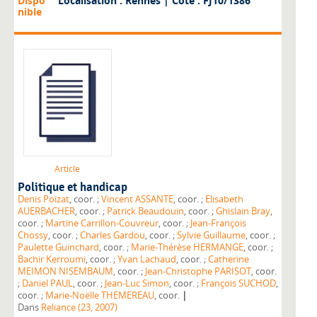
Dispo
Localisation : Rennes
| Cote : FJ10/1386
nible
Article
Politique et handicap
Denis Poizat
, coor. ;
Vincent ASSANTE
, coor. ;
Elisabeth
AUERBACHER
, coor. ;
Patrick Beaudouin
, coor. ;
Ghislain Bray
,
coor. ;
Martine Carrillon-Couvreur
, coor. ;
Jean-François
Chossy
, coor. ;
Charles Gardou
, coor. ;
Sylvie Guillaume
, coor. ;
Paulette Guinchard
, coor. ;
Marie-Thérèse HERMANGE
, coor. ;
Bachir Kerroumi
, coor. ;
Yvan Lachaud
, coor. ;
Catherine
MEIMON NISEMBAUM
, coor. ;
Jean-Christophe PARISOT
, coor.
;
Daniel PAUL
, coor. ;
Jean-Luc Simon
, coor. ;
François SUCHOD
,
|
coor. ;
Marie-Noëlle THEMEREAU
, coor.
Dans
Reliance (23, 2007)