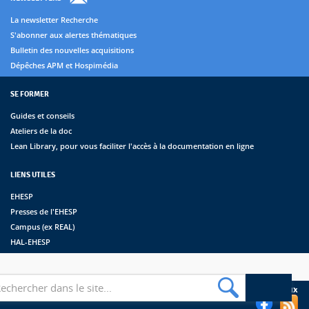
La newsletter Recherche
S'abonner aux alertes thématiques
Bulletin des nouvelles acquisitions
Dépêches APM et Hospimédia
SE FORMER
Guides et conseils
Ateliers de la doc
Lean Library, pour vous faciliter l'accès à la documentation en ligne
LIENS UTILES
EHESP
Presses de l'EHESP
Campus (ex REAL)
HAL-EHESP
erche
Suivez les bibliothèques de l'EHESP sur les réseaux sociaux