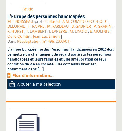
Article
L'Europe des personnes handicapées.
M.T. BOISSEAU
, préf. ;
C. Barral
;
A.M. COMITO FECCHIO
;
C.
DELORME
;
H. FAIVRE
;
M. FARDEAU
;
B. GAURIER
;
P. GRAPIN
;
R. HURST
;
T. LAMBERT
;
J. LAPEYRE
;
M. LYAZID
;
E. MOLINIE
;
|
Odile Quintin
;
Jean-Luc Simon
Dans
Réadaptation (n° 496, 2003/01)
L'année Européenne des Personnes Handicapées en 2003 doit
permettre un changement de regard porté sur les personnes
handicapées et leurs familles et une amélioration de leur
condition de vie en société. Elle doit aussi favoriser,
notamment dans [...]
Plus d'information...
Ajouter à ma sélection