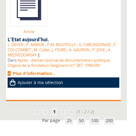
Article
L'Etat aujourd'hui.
L. DEVER
;
P. ARMOR
;
P.M. BOUTEILLY
;
G. CARCASSONNE
;
F.
COLCOMBET
;
M. Collet
;
J. FEVRE
;
A. GAURON
;
P. JOXE
;
A.
|
MEDVEDOWSKY
Dans
Après - demain Journal de documentation politique.
Organe de la fondation Seligmann (n° 387, 1996/09)
Plus d'information...
Ajouter à ma sélection
1
(1 - 2 / 2)
Par page :
25
50
100
200