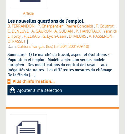
Article
Les nouvelles questions de l'emploi.
B. FERRANDON
;
P. Charpentier
;
Pierre Concialdi
;
T. Coutrot
;
C. DENEUVE
;
A. GAURON
;
A. GUBIAN
;
P. HANOTAUX
;
Yannick
L'Horty
;
F. LERAIS
;
G. Lyon-Caen
;
D. MEURS
;
V. PASSERON
;
|
O. PASSET
Dans
Cahiers français (les) (n° 304, 2001/09-10)
Sommaire : 1) Le marché du travail, aspect et évolutions : -
Population et emploi - Modèle américain versus modèle
européen - Des modifications du contrat de travail... aux
inégalités statuaires - Les différentes mesures du chômage
De la fin du [...]
Plus d'information...
Ajouter à ma sélection