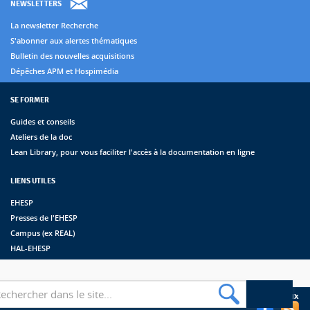
NEWSLETTERS
La newsletter Recherche
S'abonner aux alertes thématiques
Bulletin des nouvelles acquisitions
Dépêches APM et Hospimédia
SE FORMER
Guides et conseils
Ateliers de la doc
Lean Library, pour vous faciliter l'accès à la documentation en ligne
LIENS UTILES
EHESP
Presses de l'EHESP
Campus (ex REAL)
HAL-EHESP
erche
Suivez les bibliothèques de l'EHESP sur les réseaux sociaux