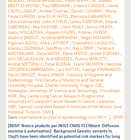
BENCKO
;
Simone Benhamou
;
Paolo BOFFETTA
;
Maiken
BRATT ELVESTAD
;
Paul BRENNAN
;
Cristina CANOVA
;
Xavier
CASTELLSAGUE
;
Amélie Chabrier
;
David-I CONWAY
;
Maria-
Paula CURADO
;
Jose ELUF-NETO
;
Eleonora FABIANOVA
;
Leticia Fernandez
;
John-K FIELD
;
Lenka FORETOVA
;
Valerie
GABORIEAU
;
Mia HASHIBE
;
Claire HEALY
;
Simon HEATH
;
Ivana HOLCATOVA
;
Rayjean-J HUNG
;
Kristian HVEEM
;
Vladimir JANOUT
;
Kristina KJAERHEIM
;
Sergio KOIFMAN
;
Pagona LAGIOU
;
Mark LATHROP
;
Triantafillos LILOGLOU
;
Jolanta LISSOWSKA
;
Geoffrey LIU
;
Ray LOWRY
;
Tatiana-V
MACFARLANE
;
Dana MATES
;
Elena MATOS
;
James-D MCKAY
;
John MCLAUGHLIN
;
Ana MENEZES
;
Franco MERLETTI
;
Andres METSPALU
;
Peter RUDNAI
;
Frank SKORPEN
;
Neonilia
SZESZENIA-DABROWSKA
;
Lars VATTEN
;
George XINARIANOS
;
David ZARIDZE
;
Ariana ZNAOR
;
Institute of Hygiene and
Epidemiology. First Faculty of Medicine and General
University Hospital. Charles University. Prague. CZE
;
Norwegian University of Science and Technology. Trondheim.
NOR
;
Roy Castle Lung Cancer Research Programme.
University of Liverpool Cancer Research Centre. Liverpool.
GBR
;
Samuel Lunenfeld Research Institute of the Mount Sinai
|
Hospital. Toronto. CAN
Dans
International journal of epidemiology (vol. 39, n° 2, 2010)
[BDSP. Notice produite par INIST-CNRS FECR0xn9. Diffusion
soumise à autorisation]. Background Genetic variants in
15q25 have been identified as potential risk markers for lung