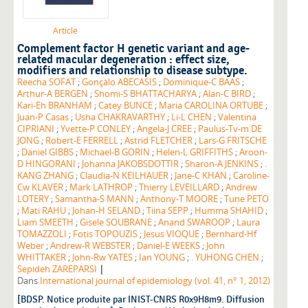
Article
Complement factor H genetic variant and age-
related macular degeneration : effect size,
modifiers and relationship to disease subtype.
Reecha SOFAT
;
Gonçalo ABECASIS
;
Dominique-C BAAS
;
Arthur-A BERGEN
;
Shomi-S BHATTACHARYA
;
Alan-C BIRD
;
Kari-Eh BRANHAM
;
Catey BUNCE
;
Maria CAROLINA ORTUBE
;
Juan-P Casas
;
Usha CHAKRAVARTHY
;
Li-L CHEN
;
Valentina
CIPRIANI
;
Yvette-P CONLEY
;
Angela-J CREE
;
Paulus-Tv-m DE
JONG
;
Robert-E FERRELL
;
Astrid FLETCHER
;
Lars-G FRITSCHE
;
Daniel GIBBS
;
Michael-B GORIN
;
Helen-L GRIFFITHS
;
Aroon-
D HINGORANI
;
Johanna JAKOBSDOTTIR
;
Sharon-A JENKINS
;
.
KANG ZHANG
;
Claudia-N KEILHAUER
;
Jane-C KHAN
;
Caroline-
Cw KLAVER
;
Mark LATHROP
;
Thierry LEVEILLARD
;
Andrew
LOTERY
;
Samantha-S MANN
;
Anthony-T MOORE
;
Tune PETO
;
Mati RAHU
;
Johan-H SELAND
;
Tiina SEPP
;
Humma SHAHID
;
Liam SMEETH
;
Gisele SOUBRANE
;
Anand SWAROOP
;
Laura
TOMAZZOLI
;
Fotis TOPOUZIS
;
Jesus VIOQUE
;
Bernhard-Hf
Weber
;
Andrew-R WEBSTER
;
Daniel-E WEEKS
;
John
WHITTAKER
;
John-Rw YATES
;
Ian YOUNG
;
. YUHONG CHEN
;
|
Sepideh ZAREPARSI
Dans
International journal of epidemiology (vol. 41, n° 1, 2012)
[BDSP. Notice produite par INIST-CNRS R0x9H8m9. Diffusion