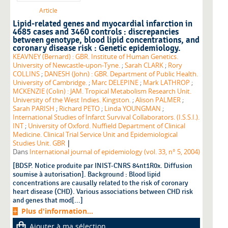
Article
Lipid-related genes and myocardial infarction in
4685 cases and 3460 controls : discrepancies
between genotype, blood lipid concentrations, and
coronary disease risk : Genetic epidemiology.
KEAVNEY (Bernard) : GBR. Institute of Human Genetics.
University of Newcastle-upon-Tyne.
;
Sarah CLARK
;
Rory
COLLINS
;
DANESH (John) : GBR. Department of Public Health.
University of Cambridge.
;
Marc DELEPINE
;
Mark LATHROP
;
MCKENZIE (Colin) : JAM. Tropical Metabolism Research Unit.
University of the West Indies. Kingston.
;
Alison PALMER
;
Sarah PARISH
;
Richard PETO
;
Linda YOUNGMAN
;
International Studies of Infarct Survival Collaborators. (I.S.S.I.).
INT
;
University of Oxford. Nuffield Department of Clinical
Medicine. Clinical Trial Service Unit and Epidemiological
|
Studies Unit. GBR
Dans
International journal of epidemiology (vol. 33, n° 5, 2004)
[BDSP. Notice produite par INIST-CNRS 84nt1R0x. Diffusion
soumise à autorisation]. Background : Blood lipid
concentrations are causally related to the risk of coronary
heart disease (CHD). Various associations between CHD risk
and genes that mod[...]
Plus d'information...
Ajouter à ma sélection