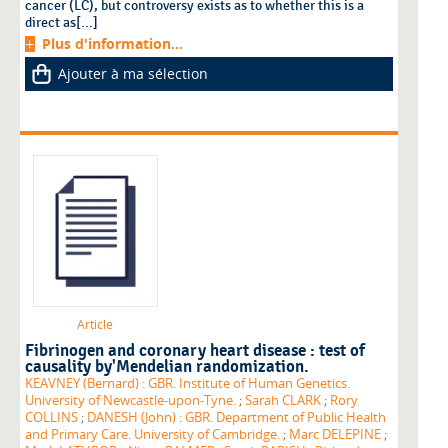
cancer (LC), but controversy exists as to whether this is a
direct as[...]
Plus d'information...
Ajouter à ma sélection
Article
Fibrinogen and coronary heart disease : test of
causality by'Mendelian randomization.
KEAVNEY (Bernard) : GBR. Institute of Human Genetics.
University of Newcastle-upon-Tyne.
;
Sarah CLARK
;
Rory
COLLINS
;
DANESH (John) : GBR. Department of Public Health
and Primary Care. University of Cambridge.
;
Marc DELEPINE
;