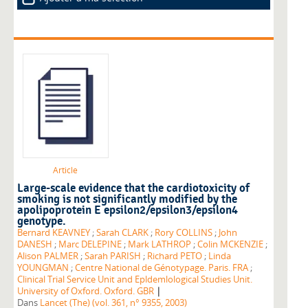
Article
Large-scale evidence that the cardiotoxicity of
smoking is not significantly modified by the
apolipoprotein E epsilon2/epsilon3/epsilon4
genotype.
Bernard KEAVNEY
;
Sarah CLARK
;
Rory COLLINS
;
John
DANESH
;
Marc DELEPINE
;
Mark LATHROP
;
Colin MCKENZIE
;
Alison PALMER
;
Sarah PARISH
;
Richard PETO
;
Linda
YOUNGMAN
;
Centre National de Génotypage. Paris. FRA
;
Clinical Trial Service Unit and Epldemlological Studies Unit.
|
University of Oxford. Oxford. GBR
Dans
Lancet (The) (vol. 361, n° 9355, 2003)