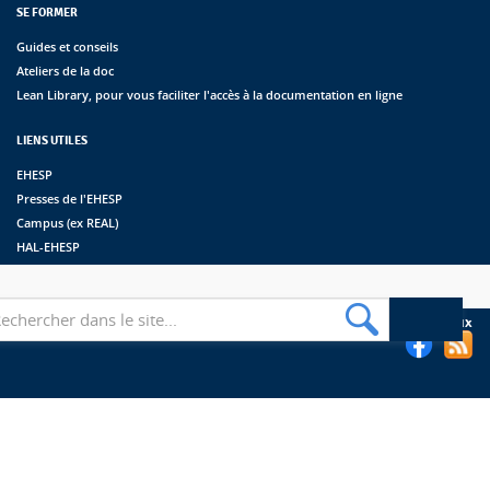
SE FORMER
Guides et conseils
Ateliers de la doc
Lean Library, pour vous faciliter l'accès à la documentation en ligne
LIENS UTILES
EHESP
Presses de l'EHESP
Campus (ex REAL)
HAL-EHESP
erche
Suivez les bibliothèques de l'EHESP sur les réseaux sociaux