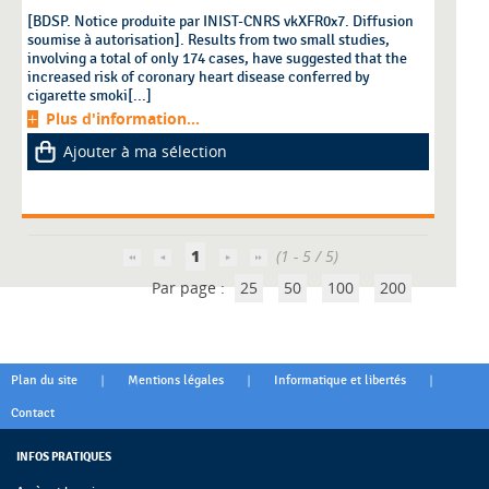
[BDSP. Notice produite par INIST-CNRS vkXFR0x7. Diffusion
soumise à autorisation]. Results from two small studies,
involving a total of only 174 cases, have suggested that the
increased risk of coronary heart disease conferred by
cigarette smoki[...]
Plus d'information...
Ajouter à ma sélection
1
(1 - 5 / 5)
Par page :
25
50
100
200
|
|
|
Plan du site
Mentions légales
Informatique et libertés
Contact
INFOS PRATIQUES