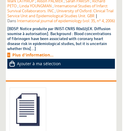
Mark LATHROP
;
Alison PALMER
;
Sarah PARISH
;
Richard
PETO
;
Linda YOUNGMAN
;
International Studies of Infarct
Survival Collaborators. INC
;
University of Oxford. Clinical Trial
|
Service Unit and Epidemiological Studies Unit. GBR
Dans
International journal of epidemiology (vol. 35, n° 4, 2006)
[BDSP. Notice produite par INIST-CNRS R0x02jEK. Diffusion
soumise à autorisation]. Background : Blood concentrations
of fibrinogen have been associated with coronary heart
disease risk in epidemiological studies, but it is uncertain
whether this[...]
Plus d'information...
Ajouter à ma sélection