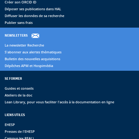
Créer son ORCID ID
Déposer ses publications dans HAL
Diffuser les données de sa recherche
Publier sans frais
NEWSLETTERS
La newsletter Recherche
S'abonner aux alertes thématiques
Bulletin des nouvelles acquisitions
Dépêches APM et Hospimédia
SE FORMER
Guides et conseils
Ateliers de la doc
Lean Library, pour vous faciliter l'accès à la documentation en ligne
LIENS UTILES
EHESP
Presses de l'EHESP
Campus (ex REAL)