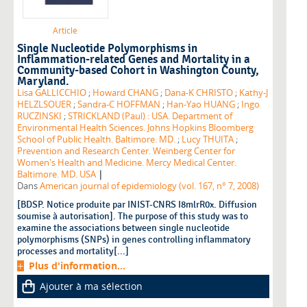
Article
Single Nucleotide Polymorphisms in
Inflammation-related Genes and Mortality in a
Community-based Cohort in Washington County,
Maryland.
Lisa GALLICCHIO
;
Howard CHANG
;
Dana-K CHRISTO
;
Kathy-J
HELZLSOUER
;
Sandra-C HOFFMAN
;
Han-Yao HUANG
;
Ingo
RUCZINSKI
;
STRICKLAND (Paul) : USA. Department of
Environmental Health Sciences. Johns Hopkins Bloomberg
School of Public Health. Baltimore. MD.
;
Lucy THUITA
;
Prevention and Research Center. Weinberg Center for
Women's Health and Medicine. Mercy Medical Center.
|
Baltimore. MD. USA
Dans
American journal of epidemiology (vol. 167, n° 7, 2008)
[BDSP. Notice produite par INIST-CNRS I8mlrR0x. Diffusion
soumise à autorisation]. The purpose of this study was to
examine the associations between single nucleotide
polymorphisms (SNPs) in genes controlling inflammatory
processes and mortality[...]
Plus d'information...
Ajouter à ma sélection