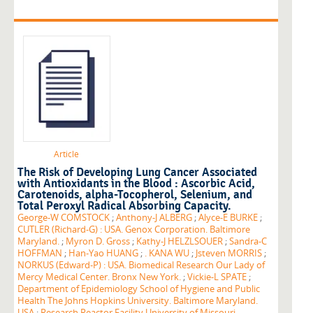
Article
The Risk of Developing Lung Cancer Associated
with Antioxidants in the Blood : Ascorbic Acid,
Carotenoids, alpha-Tocopherol, Selenium, and
Total Peroxyl Radical Absorbing Capacity.
George-W COMSTOCK
;
Anthony-J ALBERG
;
Alyce-E BURKE
;
CUTLER (Richard-G) : USA. Genox Corporation. Baltimore
Maryland.
;
Myron D. Gross
;
Kathy-J HELZLSOUER
;
Sandra-C
HOFFMAN
;
Han-Yao HUANG
;
. KANA WU
;
Jsteven MORRIS
;
NORKUS (Edward-P) : USA. Biomedical Research Our Lady of
Mercy Medical Center. Bronx New York.
;
Vickie-L SPATE
;
Department of Epidemiology School of Hygiene and Public
Health The Johns Hopkins University. Baltimore Maryland.
USA
;
Research Reactor Facility University of Missouri.