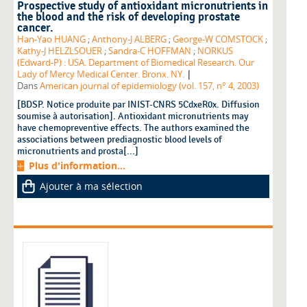
Prospective study of antioxidant micronutrients in
the blood and the risk of developing prostate
cancer.
Han-Yao HUANG
;
Anthony-J ALBERG
;
George-W COMSTOCK
;
Kathy-J HELZLSOUER
;
Sandra-C HOFFMAN
;
NORKUS
(Edward-P) : USA. Department of Biomedical Research. Our
|
Lady of Mercy Medical Center. Bronx. NY.
Dans
American journal of epidemiology (vol. 157, n° 4, 2003)
[BDSP. Notice produite par INIST-CNRS 5CdxeR0x. Diffusion
soumise à autorisation]. Antioxidant micronutrients may
have chemopreventive effects. The authors examined the
associations between prediagnostic blood levels of
micronutrients and prosta[...]
Plus d'information...
Ajouter à ma sélection