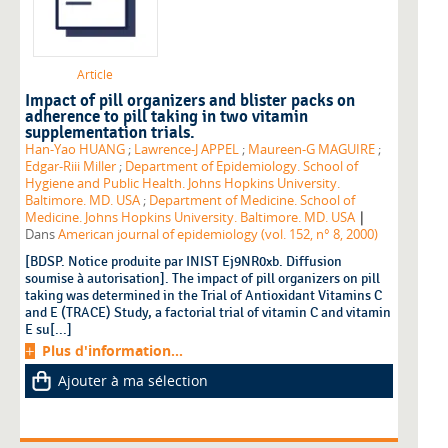
Article
Impact of pill organizers and blister packs on
adherence to pill taking in two vitamin
supplementation trials.
Han-Yao HUANG
;
Lawrence-J APPEL
;
Maureen-G MAGUIRE
;
Edgar-Riii Miller
;
Department of Epidemiology. School of
Hygiene and Public Health. Johns Hopkins University.
Baltimore. MD. USA
;
Department of Medicine. School of
|
Medicine. Johns Hopkins University. Baltimore. MD. USA
Dans
American journal of epidemiology (vol. 152, n° 8, 2000)
[BDSP. Notice produite par INIST Ej9NR0xb. Diffusion
soumise à autorisation]. The impact of pill organizers on pill
taking was determined in the Trial of Antioxidant Vitamins C
and E (TRACE) Study, a factorial trial of vitamin C and vitamin
E su[...]
Plus d'information...
Ajouter à ma sélection