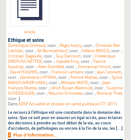
Article
Ethique et soins
Dominique Grimaud
, coor. ;
Régis Aubry
, coor. ;
Christian Ben
Lakhdar
, coor. ;
Ali Benmakhlouf
, coor. ;
Hélène BROCQ
, coor. ;
Christian Dageville
, coor. ;
Guy Darcourt
, coor. ;
Frédérique
DREIFUSS-NETTER
, coor. ;
Isabelle Erny
, coor. ;
Patrick
Gaudray
, coor. ;
Alain Grimfeld
, coor. ;
Emmanuel Hirsch
, coor.
;
David HUGHES
, coor. ;
Francois Lemaire
, coor. ;
Jean Leonetti
,
coor. ;
Geneviève LIFFRAN
, coor. ;
Perrine Malzac
, coor. ;
Sylvie
MANOUVRIER-HANU
, coor. ;
Mihaela MATEI
, coor. ;
Jean-
François Mattei
, coor. ;
Ulrich Rusen-Weinhold
, coor. ;
Suzanne
SCHEIDEGGER
, coor. ;
Maurice Schneider
, coor. ;
Marie-Jo Thiel
,
|
coor.
Dans
ADSP Actualité et dossier en santé publique (77, 2011)
Le recours à l'éthique est une constante dans le domaine des
soins. Que ce soit pour en assurer un égal accès, pour éclairer
des décisions à prendre au tout début de la vie, au cours
d'accidents, de pathologies ou encore à la fin de la vie, les [...]
Plus d'information...