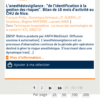
L'anesthésiovigilance : "de l'identification à la
gestion des risques". Bilan de 18 mois d'activité au
CHU de Nice.
François Philip
;
Dominique Grimaud
;
J.P. GUERIN
;
J.F.
|
Quaranta
;
Brigitte RAFFERMI
;
Laurent RAMI
Dans
Techniques hospitalières - La revue des technologies de
la santé (n° 672, 2002/12)
[BDSP. Notice produite par ANFH R0xSG4xU. Diffusion
soumise à autorisation]. L'anesthésiovigilance est un
processus d'observation continue de la période péri-opératoire
destiné à gérer le risque anesthésique. S'inscrivant dans une
dynamique tran[...]
Plus d'information...
Ajouter à ma sélection
1
2
(1 - 15 / 18)
Par page :
25
50
100
200