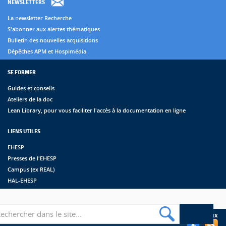
NEWSLETTERS
La newsletter Recherche
S'abonner aux alertes thématiques
Bulletin des nouvelles acquisitions
Dépêches APM et Hospimédia
SE FORMER
Guides et conseils
Ateliers de la doc
Lean Library, pour vous faciliter l'accès à la documentation en ligne
LIENS UTILES
EHESP
Presses de l'EHESP
Campus (ex REAL)
HAL-EHESP
erche
Suivez les bibliothèques de l'EHESP sur les réseaux sociaux