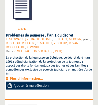
Article
Problèmes de jeunesse : l'an 1 du décret
F. GLOWACZ
;
J.-P. BARTHOLOME
;
L. BIHAIN
;
M. BORN
, préf. ;
D. DEHOU
;
V. FEAUX
;
C. MAHIEU
;
Y. SCIEUR
;
D. VAN
|
DOOSELAERE
;
X. WINKEL
Dans
REVUE D'ACTION SOCIALE (6, 1991)
La protection de la jeunesse en Belgique. Le décret du 4 mars
1991 : déjudiciarisation de la protection de la jeunesse ;
aspect des droits fondamentaux des jeunes et des familles ;
compétences exclusive du pouvoir judiciaire en matière d'aide
im[...]
Plus d'information...
Ajouter à ma sélection