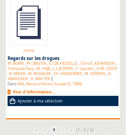
Article
Regards sur les drogues
M. BORN
;
Ph. BASTIN
;
Cl. DE HESSELLE
;
Chris E. JOHANSON
;
Françoise Facy
;
M. HAJJI
;
J.-J. JESPERS
;
F. Laurent
;
O.M. LESCH
;
R. MAIER
;
M. MUSALEK
;
Ch. VANDORME
;
M. VERRON
;
D.
|
VRANCKEN
;
H. WALTER
Dans
RAS, Revue d'Action Sociale (5, 1989)
Plus d'information...
Ajouter à ma sélection
1
(1 - 5 / 5)