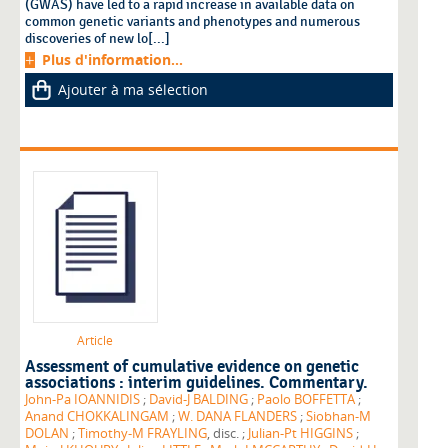
(GWAS) have led to a rapid increase in available data on
common genetic variants and phenotypes and numerous
discoveries of new lo[...]
Plus d'information...
Ajouter à ma sélection
Article
Assessment of cumulative evidence on genetic
associations : interim guidelines. Commentary.
John-Pa IOANNIDIS
;
David-J BALDING
;
Paolo BOFFETTA
;
Anand CHOKKALINGAM
;
W. DANA FLANDERS
;
Siobhan-M
DOLAN
;
Timothy-M FRAYLING
, disc. ;
Julian-Pt HIGGINS
;