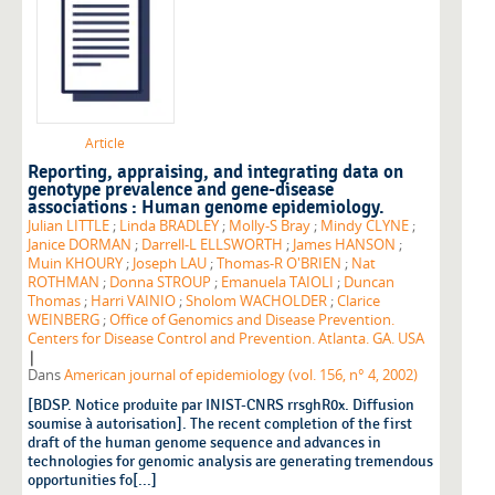
Article
Reporting, appraising, and integrating data on
genotype prevalence and gene-disease
associations : Human genome epidemiology.
Julian LITTLE
;
Linda BRADLEY
;
Molly-S Bray
;
Mindy CLYNE
;
Janice DORMAN
;
Darrell-L ELLSWORTH
;
James HANSON
;
Muin KHOURY
;
Joseph LAU
;
Thomas-R O'BRIEN
;
Nat
ROTHMAN
;
Donna STROUP
;
Emanuela TAIOLI
;
Duncan
Thomas
;
Harri VAINIO
;
Sholom WACHOLDER
;
Clarice
WEINBERG
;
Office of Genomics and Disease Prevention.
Centers for Disease Control and Prevention. Atlanta. GA. USA
|
Dans
American journal of epidemiology (vol. 156, n° 4, 2002)
[BDSP. Notice produite par INIST-CNRS rrsghR0x. Diffusion
soumise à autorisation]. The recent completion of the first
draft of the human genome sequence and advances in
technologies for genomic analysis are generating tremendous
opportunities fo[...]