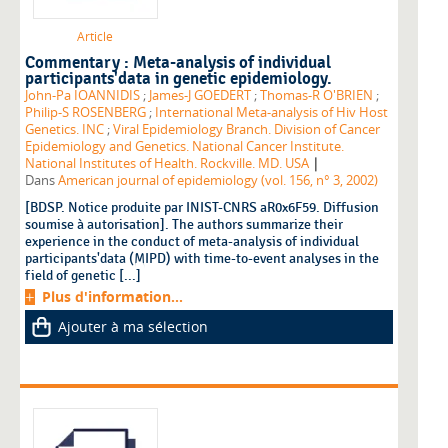
Article
Commentary : Meta-analysis of individual
participants'data in genetic epidemiology.
John-Pa IOANNIDIS
;
James-J GOEDERT
;
Thomas-R O'BRIEN
;
Philip-S ROSENBERG
;
International Meta-analysis of Hiv Host
Genetics. INC
;
Viral Epidemiology Branch. Division of Cancer
Epidemiology and Genetics. National Cancer Institute.
|
National Institutes of Health. Rockville. MD. USA
Dans
American journal of epidemiology (vol. 156, n° 3, 2002)
[BDSP. Notice produite par INIST-CNRS aR0x6F59. Diffusion
soumise à autorisation]. The authors summarize their
experience in the conduct of meta-analysis of individual
participants'data (MIPD) with time-to-event analyses in the
field of genetic [...]
Plus d'information...
Ajouter à ma sélection