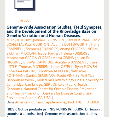
Article
Genome-Wide Association Studies, Field Synopses,
and the Development of the Knowledge Base on
Genetic Variation and Human Diseases.
Muin-J KHOURY
;
Jonine-L BERNSTEIN
;
Lars BERTRAM
;
Paolo
BOFFETTA
;
Paul-R BURTON
;
Adam-S BUTTERWORTH
;
Harry
CAMPBELL
;
Stephen-J CHANOCK
;
Anand CHOCKALINGAM
;
Siobhan-M DOLAN
;
Isabel Fortier
;
Helena FURBERG
;
Montserrat GARCIA-CLOSAS
;
Marta GWINN
;
Julian-Pt
HIGGINS
;
John-Pa IOANNIDIS
;
Acecile-Jw JANSSENS
;
Julian
LITTLE
;
Thomas-R O'BRIEN
;
James OSTELL
;
Ryan-P OWEN
;
Roberta-A PAGON
;
Timothy-R REBBECK
;
Nathaniel
ROTHMAN
;
Daniela SEMINARA
;
Paolo VINEIS
;
. WEI YU
;
Deborah-M WINN
;
Molecular Epidemiology Unit. University of
Cambridge. Cambridge. GBR
;
Office of Public Health
Genomics. National Center for Chronic Disease Prevention
and Health Promotion. Centers for Disease Control and
|
Prevention. Atlanta. GA. USA
Dans
American journal of epidemiology (vol. 170, n° 3, 2009)
[BDSP. Notice produite par INIST-CNRS 8kmBtR0x. Diffusion
soumise à autorisation]. Genome-wide association studies