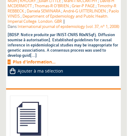
Muin-J KHOURY
;
Julian LITTLE
;
Mark-I MCCARTHY
;
David-H
MCDERMOTT
;
Thomas-R O'BRIEN
;
Grier-P PAGE
;
Timothy-R
REBBECK
;
Daniela SEMINARA
;
André-G UITTERLINDEN
;
Paolo
VINEIS
;
Department of Epidemiology and Public Health.
|
Imperial College. London. GBR
Dans
International journal of epidemiology (vol. 37, n° 1, 2008)
[BDSP. Notice produite par INIST-CNRS R0xNSqfj. Diffusion
soumise à autorisation]. Established guidelines for causal
inference in epidemiological studies may be inappropriate for
genetic associations. A consensus process was used to
develop guid[...]
Plus d'information...
Ajouter à ma sélection