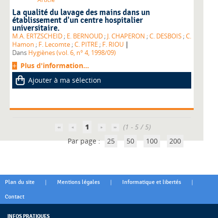
La qualité du lavage des mains dans un
établissement d'un centre hospitalier
universitaire.
M.A. ERTZSCHEID
;
E. BERNOUD
;
J. CHAPERON
;
C. DESBOIS
;
C.
|
Hamon
;
F. Lecomte
;
C. PITRE
;
F. RIOU
Dans
Hygiènes (vol. 6, n° 4, 1998/09)
Plus d'information...
Ajouter à ma sélection
1
(1 - 5 / 5)
Par page :
25
50
100
200
|
|
|
Plan du site
Mentions légales
Informatique et libertés
Contact
INFOS PRATIQUES