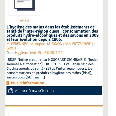
Article
L'hygiène des mains dans les établissements de
santé de l'inter-région ouest : consommation des
produits hydro-alcooliques et des savons en 2009
et leur évolution depuis 2006.
M. PERENNEC
;
M. Aupee
;
M. DIXON
;
M.A. ERTZSCHEID
;
I.
|
GIROT
Dans
Hygiènes (vol. 19, n° 6, 2011/12)
[BDSP. Notice produite par NOSOBASE GIGHR0xB. Diffusion
soumise à autorisation]. OBJECTIFS : Evaluer au sein des
établissements de santé (ES) de l'inter-région ouest, les
consommations en produits d'hygiène des mains (PHM),
savons doux (SD), sav[...]
Plus d'information...
Ajouter à ma sélection