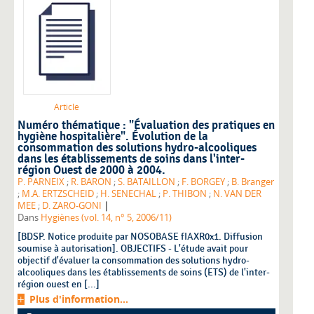
Article
Numéro thématique : "Évaluation des pratiques en
hygiène hospitalière". Évolution de la
consommation des solutions hydro-alcooliques
dans les établissements de soins dans l'inter-
région Ouest de 2000 à 2004.
P. PARNEIX
;
R. BARON
;
S. BATAILLON
;
F. BORGEY
;
B. Branger
;
M.A. ERTZSCHEID
;
H. SENECHAL
;
P. THIBON
;
N. VAN DER
|
MEE
;
D. ZARO-GONI
Dans
Hygiènes (vol. 14, n° 5, 2006/11)
[BDSP. Notice produite par NOSOBASE fIAXR0x1. Diffusion
soumise à autorisation]. OBJECTIFS - L'étude avait pour
objectif d'évaluer la consommation des solutions hydro-
alcooliques dans les établissements de soins (ETS) de l'inter-
région ouest en [...]
Plus d'information...