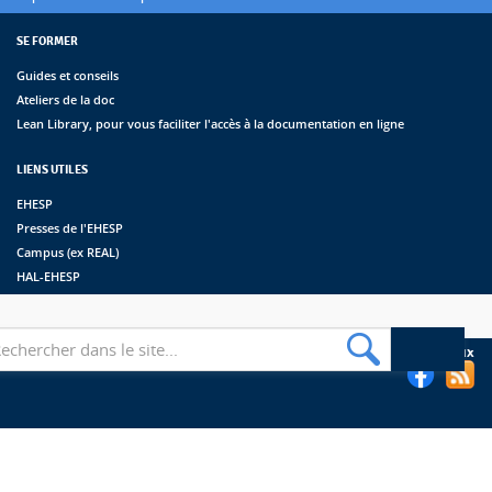
SE FORMER
Guides et conseils
Ateliers de la doc
Lean Library, pour vous faciliter l'accès à la documentation en ligne
LIENS UTILES
EHESP
Presses de l'EHESP
Campus (ex REAL)
HAL-EHESP
erche
Suivez les bibliothèques de l'EHESP sur les réseaux sociaux