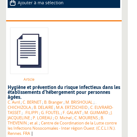
Ajouter à ma sélection
Article
Hygiène et prévention du risque infectieux dans les
établissements d'hébergement pour personnes
âgées.
C. Avril
;
C. BERNET
;
B. Branger
;
M. BRISHOUAL
;
.
CHICHIZOLA
;
B. DELAIRE
;
M.A. ERTZSCHEID
;
C. EUVRARD-
TASSET
;
. FILIPPI
;
G. FOUTEL
;
F. GALANT
;
M. GUIMARD
;
J.
JACQUELINE
;
P. LOREAU
;
O. Michel
;
C. MOURENS
;
B.
THEVENIN
;
et al.
;
Centre de Coordination de la Lutte contre
les Infections Nosocomiales - Inter région Ouest. (C.C.L.I.N.).
|
Rennes. FRA