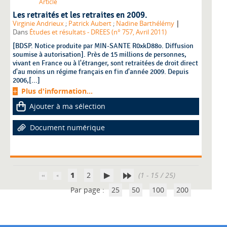
Article
Les retraités et les retraites en 2009.
|
Virginie Andrieux
;
Patrick Aubert
;
Nadine Barthélémy
Dans
Études et résultats - DREES (n° 757, Avril 2011)
[BDSP. Notice produite par MIN-SANTE R0xkD88o. Diffusion
soumise à autorisation]. Près de 15 millions de personnes,
vivant en France ou à l'étranger, sont retraitées de droit direct
d'au moins un régime français en fin d'année 2009. Depuis
2006,[...]
Plus d'information...
Ajouter à ma sélection
Document numérique
1
2
(1 - 15 / 25)
Par page :
25
50
100
200