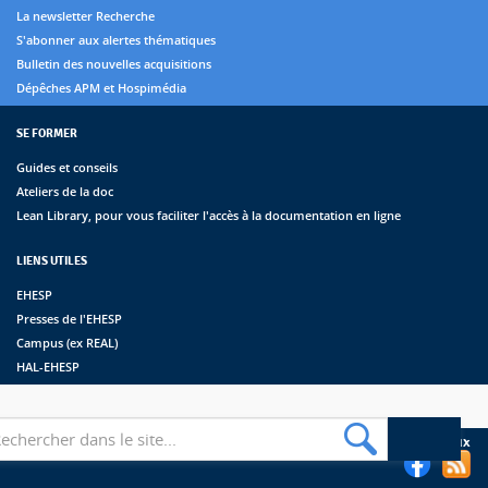
La newsletter Recherche
S'abonner aux alertes thématiques
Bulletin des nouvelles acquisitions
Dépêches APM et Hospimédia
SE FORMER
Guides et conseils
Ateliers de la doc
Lean Library, pour vous faciliter l'accès à la documentation en ligne
LIENS UTILES
EHESP
Presses de l'EHESP
Campus (ex REAL)
HAL-EHESP
erche
Suivez les bibliothèques de l'EHESP sur les réseaux sociaux