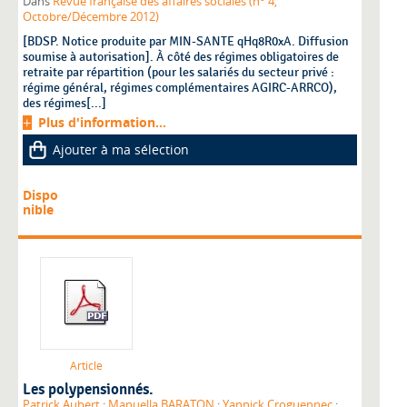
Dans
Revue française des affaires sociales (n° 4,
Octobre/Décembre 2012)
[BDSP. Notice produite par MIN-SANTE qHq8R0xA. Diffusion
soumise à autorisation]. À côté des régimes obligatoires de
retraite par répartition (pour les salariés du secteur privé :
régime général, régimes complémentaires AGIRC-ARRCO),
des régimes[...]
Plus d'information...
Ajouter à ma sélection
Dispo
nible
Article
Les polypensionnés.
Patrick Aubert
;
Manuella BARATON
;
Yannick Croguennec
;