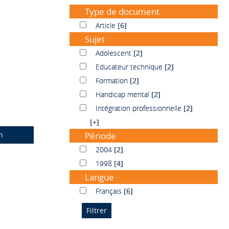
Type de document
Article
Article
[6]
Sujet
Adolescent
Adolescent
[2]
Educateur technique
Educateur technique
[2]
Formation
Formation
[2]
Handicap mental
Handicap mental
[2]
Intégration professionnelle
Intégration professionnelle
[2]
[+]
n
Période
2004
2004
[2]
1998
1998
[4]
Langue
Français
Français
[6]