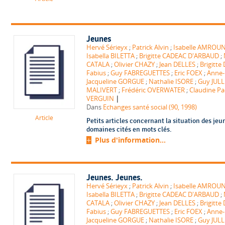
Jeunes
Hervé Sérieyx
;
Patrick Alvin
;
Isabelle AMROUN
Isabella BILETTA
;
Brigitte CADEAC D'ARBAUD
;
CATALA
;
Olivier CHAZY
;
Jean DELLES
;
Brigitt
Fabius
;
Guy FABREGUETTES
;
Eric FOEX
;
Anne-
Jacqueline GORGUE
;
Nathalie ISORE
;
Guy JUL
MALIVERT
;
Frédéric OVERWATER
;
Claudine Pa
|
VERGUIN
Dans
Echanges santé social (90, 1998)
Article
Petits articles concernant la situation des jeu
domaines cités en mots clés.
Plus d'information...
Jeunes. Jeunes.
Hervé Sérieyx
;
Patrick Alvin
;
Isabelle AMROUN
Isabella BILETTA
;
Brigitte CADEAC D'ARBAUD
;
CATALA
;
Olivier CHAZY
;
Jean DELLES
;
Brigitt
Fabius
;
Guy FABREGUETTES
;
Eric FOEX
;
Anne-
Jacqueline GORGUE
;
Nathalie ISORE
;
Guy JUL