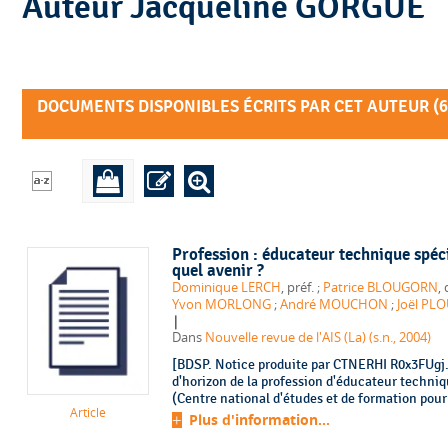
Auteur Jacqueline GORGUE
DOCUMENTS DISPONIBLES ÉCRITS PAR CET AUTEUR (
6
Profession : éducateur technique spéc
quel avenir ?
Dominique LERCH
, préf. ;
Patrice BLOUGORN
Yvon MORLONG
;
André MOUCHON
;
Joël PL
|
Dans
Nouvelle revue de l'AIS (La) (s.n., 2004)
[BDSP. Notice produite par CTNERHI R0x3FUgj. 
d'horizon de la profession d'éducateur techniq
(Centre national d'études et de formation pour 
Article
Plus d'information...