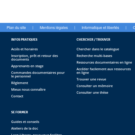
Plan du site
Mentions légales
Informatique et libertés
C
|
|
|
INFOS PRATIQUES
CHERCHER / TROUVER
Accès et horaires
Chercher dans le catalogue
Inscription, prêt et retour des
Recherche multi-bases
documents
Ressources documentaires en ligne
Apprenants en stage
Accéder facilement aux ressources
Commandes documentaires pour
en ligne
le personnel
Trouver une revue
Règlement
Consulter un mémoire
Mieux nous connaître
Consulter une thèse
Contact
SE FORMER
Guides et conseils
Ateliers de la doc
Lean Library, pour vous faciliter