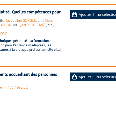
ialisé. Quelles compétences pour
Ajouter à ma sélectio
, dir. ;
Jacqueline GORGUE
, dir. ;
Marc
OUCHON
, dir. ;
Joël PLOUCHART
, dir. ;
2004)
chnique spécialisé : sa formation au
on pour l'enfance inadaptée), les
ires à la pratique professionnelle e[...]
ents accueillant des personnes
Ajouter à ma sélectio
e (n° 170, 1998/03)