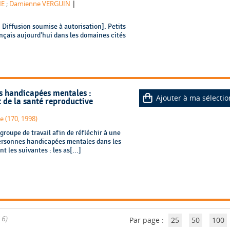
|
NE
;
Damienne VERGUIN
Diffusion soumise à autorisation]. Petits
ançais aujourd'hui dans les domaines cités
s handicapées mentales :
Ajouter à ma sélectio
de la santé reproductive
e (170, 1998)
groupe de travail afin de réfléchir à une
personnes handicapées mentales dans les
 les suivantes : les as[...]
 6)
Par page :
25
50
100