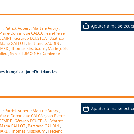
Ajouter à ma sélectio
I
;
Patrick Aubert
;
Martine Aubry
;
Marie-Dominique CALCA
;
Jean-Pierre
e DEMPT
;
Gérardo DEUSTUA
;
Béatrice
Marie GALLOT
;
Bertrand GAUDIN
;
LIARD
;
Thomas Kirszbaum
;
Marie-Joëlle
dieu
;
Sylvie TUMOINE
;
Damienne
nes français aujourd'hui dans les
Ajouter à ma sélectio
I
;
Patrick Aubert
;
Martine Aubry
;
Marie-Dominique CALCA
;
Jean-Pierre
e DEMPT
;
Gérardo DEUSTUA
;
Béatrice
Marie GALLOT
;
Bertrand GAUDIN
;
LIARD
;
Thomas Kirszbaum
;
Frédéric