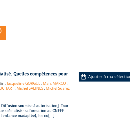
)
ialisé. Quelles compétences pour
Ajouter à ma sélectio
, dir. ;
Jacqueline GORGUE
;
Marc MARCO
;
OUCHART
;
Michel SALINES
;
Michel Suarez
Diffusion soumise à autorisation]. Tour
ue spécialisé : sa formation au CNEFEI
l'enfance inadaptée), les co[...]