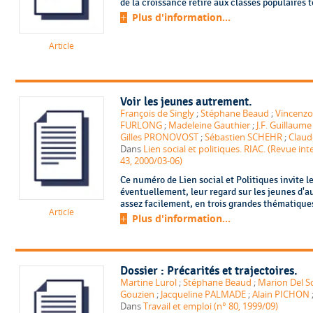
de la croissance retire aux classes populaires to
Plus d'information...
Article
Voir les jeunes autrement.
François de Singly
;
Stéphane Beaud
;
Vincenzo 
FURLONG
;
Madeleine Gauthier
;
J.F. Guillaume
Gilles PRONOVOST
;
Sébastien SCHEHR
;
Claud
Dans
Lien social et politiques. RIAC. (Revue i
43, 2000/03-06)
Ce numéro de Lien social et Politiques invite le
éventuellement, leur regard sur les jeunes d'au
assez facilement, en trois grandes thématiques :
Article
Plus d'information...
Dossier : Précarités et trajectoires.
Martine Lurol
;
Stéphane Beaud
;
Marion Del S
Gouzien
;
Jacqueline PALMADE
;
Alain PICHON
Dans
Travail et emploi (n° 80, 1999/09)