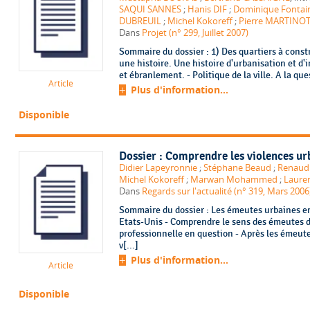
SAQUI SANNES
;
Hanis DIF
;
Dominique Fontai
DUBREUIL
;
Michel Kokoreff
;
Pierre MARTINO
Dans
Projet (n° 299, Juillet 2007)
Sommaire du dossier : 1) Des quartiers à constr
une histoire. Une histoire d'urbanisation et d
et ébranlement. - Politique de la ville. A la que
Article
Plus d'information...
Disponible
Dossier : Comprendre les violences ur
Didier Lapeyronnie
;
Stéphane Beaud
;
Renaud 
Michel Kokoreff
;
Marwan Mohammed
;
Lauren
Dans
Regards sur l'actualité (n° 319, Mars 2006
Sommaire du dossier : Les émeutes urbaines e
Etats-Unis - Comprendre le sens des émeutes d
professionnelle en question - Après les émeute
v[...]
Plus d'information...
Article
Disponible