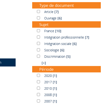
Type de document
Article
Article
[7]
Ouvrage
Ouvrage
[6]
Sujet
France
France
[10]
Intégration professionnelle
Intégration professionnelle
[7]
Intégration sociale
Intégration sociale
[6]
Sociologie
Sociologie
[6]
Discrimination
Discrimination
[5]
n
[+]
Période
2020
2020
[1]
2017
2017
[1]
2010
2010
[1]
2008
2008
[1]
2007
2007
[1]