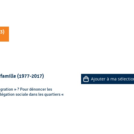
3
)
 famille (1977-2017)
Ajouter à ma sélectio
migration » ? Pour dénoncer les
elégation sociale dans les quartiers «