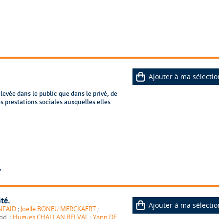
Ajouter à ma sélectio
levée dans le public que dans le privé, de
 prestations sociales auxquelles elles
7
ité.
Ajouter à ma sélectio
NFAÏD
;
Joëlle BONEU MERCKAERT
;
, introd. ;
Hugues CHALLAN BELVAL
;
Yann DE