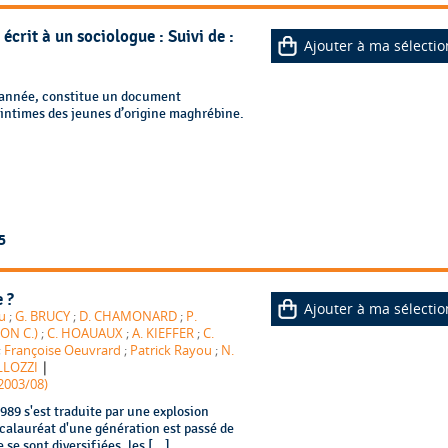
écrit à un sociologue : Suivi de :
Ajouter à ma sélectio
e année, constitue un document
s intimes des jeunes d’origine maghrébine.
5
 ?
Ajouter à ma sélectio
u
;
G. BRUCY
;
D. CHAMONARD
;
P.
ON C.)
;
C. HOAUAUX
;
A. KIEFFER
;
C.
;
Françoise Oeuvrard
;
Patrick Rayou
;
N.
|
LLOZZI
 2003/08)
989 s'est traduite par une explosion
ccalauréat d'une génération est passé de
se sont diversifiées, les [...]