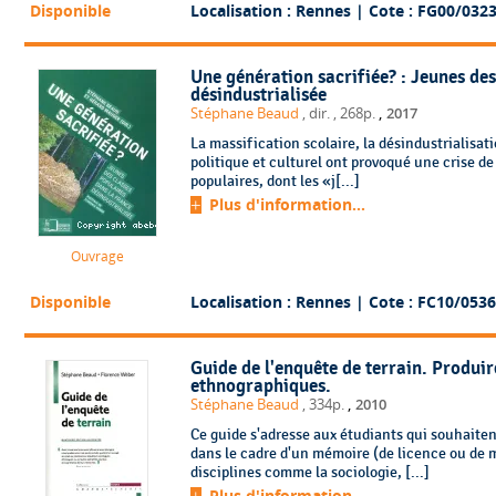
Disponible
Localisation : Rennes
| Cote : FG00/032
Une génération sacrifiée? : Jeunes des
désindustrialisée
,
Stéphane Beaud
, dir.
, 268p.
2017
La massification scolaire, la désindustrialisat
politique et culturel ont provoqué une crise d
populaires, dont les «j[...]
Plus d'information...
Ouvrage
Disponible
Localisation : Rennes
| Cote : FC10/0536
Guide de l'enquête de terrain. Produir
ethnographiques.
,
Stéphane Beaud
, 334p.
2010
Ce guide s'adresse aux étudiants qui souhaite
dans le cadre d'un mémoire (de licence ou de 
disciplines comme la sociologie, [...]
Plus d'information...