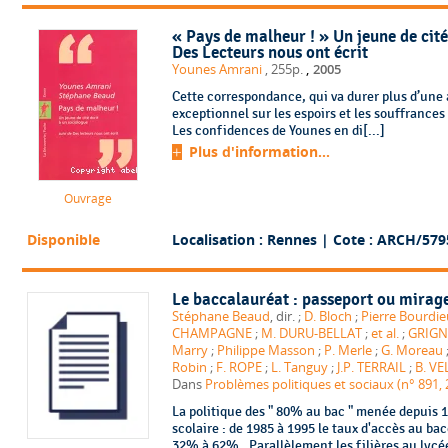
« Pays de malheur ! » Un jeune de cité 
Des Lecteurs nous ont écrit
,
Younes Amrani
, 255p.
2005
Cette correspondance, qui va durer plus d’un
exceptionnel sur les espoirs et les souffrance
Les confidences de Younes en di[...]
Plus d'information...
Ouvrage
Disponible
Localisation : Rennes
| Cote : ARCH/579
Le baccalauréat : passeport ou mirage
Stéphane Beaud
, dir. ;
D. Bloch
;
Pierre Bourdie
CHAMPAGNE
;
M. DURU-BELLAT
;
et al.
;
GRIGN
Marry
;
Philippe Masson
;
P. Merle
;
G. Moreau
Robin
;
F. ROPE
;
L. Tanguy
;
J.P. TERRAIL
;
B. VE
Dans
Problèmes politiques et sociaux (n° 891,
La politique des " 80% au bac " menée depuis 1
scolaire : de 1985 à 1995 le taux d'accès au ba
32% à 62% . Parallèlement les filières au lycée 