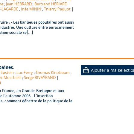
ne
;
Jean HEBRARD
;
Bertrand HERIARD
|
T-LAGARDE
;
Inès MININ
;
Thierry Paquot
uire : - Les banlieues populaires ont aussi
'industrie. Une culture entre enracinement
stion sociale se[...]
baines.
Ajouter à ma sélectio
Epstein
;
Luc Ferry
;
Thomas Kirszbaum
;
|
t Mucchielli
;
Serge RIVAYRAND
)
n France, en Grande-Bretagne et aux
e l'automne 2005 - L'insertion
s, comment débattre de la politique de la