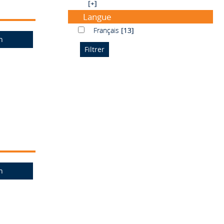
[+]
Langue
Français
Français
[13]
n
n