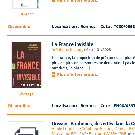
Ouvrage
Disponible
Localisation : Rennes
| Cote : TC00/0568
La France invisible.
,
Stéphane Beaud
, 647p.
01/2008
En France, la proportion de précaires est plus é
plus en plus de personnes ne demandent pas les
ont droit, la plupa[...]
Plus d'information...
Ouvrage
Disponible
Localisation : Rennes
| Cote : FH00/039
Dossier. Banlieues, des cités dans la C
Annie Fourcaut
;
Stéphane Beaud
;
Ommar BE
Mustapha BOURAS
;
Bertrand CASSAIGNE