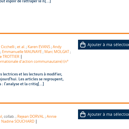
ut espoir de rattraper le n[...]
Ajouter à ma sélectio
Cicchelli
;
et al.
;
Karen EVANS
;
Andy
;
Emmanuelle MAUNAYE
;
Marc MOLGAT
;
|
e TROTTIER
nternationale d'action communautaire) (n°
s lectrices et les lecteurs à modifier,
jourd'hui. Les articles se regroupent,
 l'analyse et la critiq[...]
Ajouter à ma sélectio
ol
, collab. ;
Rejean DORVAL
;
Annie
|
;
Nadine SOUCHARD