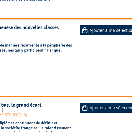
Genèse des nouvelles classes
Ajouter à ma sélectio
t de manière récurrente à la périphérie des
s jeunes qui y participent ? Par quel
 bas, le grand écart.
Ajouter à ma sélectio
|
l
n° 207, 2002/10)
diplômes continuent de définir et
e la sociétBe française. Le ralentissement