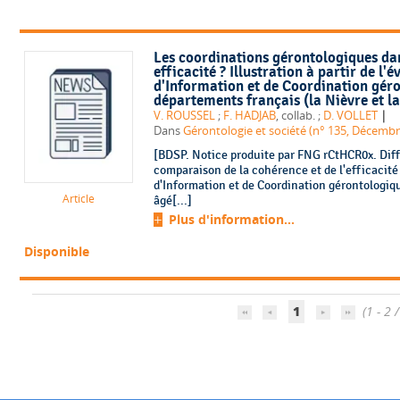
Les coordinations gérontologiques dan
efficacité ? Illustration à partir de l
d'Information et de Coordination gér
départements français (la Nièvre et la
|
V. ROUSSEL
;
F. HADJAB
, collab. ;
D. VOLLET
Dans
Gérontologie et société (n° 135, Décembr
[BDSP. Notice produite par FNG rCtHCR0x. Diff
comparaison de la cohérence et de l'efficacité
d'Information et de Coordination gérontologiq
Article
âgé[...]
Plus d'information...
Disponible
1
(1 - 2 /