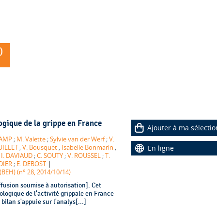
)
ogique de la grippe en France
Ajouter à ma sélectio
HAMP
;
M. Valette
;
Sylvie van der Werf
;
V.
UILLET
;
V. Bousquet
;
Isabelle Bonmarin
;
En ligne
;
I. DAVIAUD
;
C. SOUTY
;
V. ROUSSEL
;
T.
|
DIER
;
E. DEBOST
BEH) (n° 28, 2014/10/14)
fusion soumise à autorisation]. Cet
ologique de l'activité grippale en France
ilan s'appuie sur l'analys[...]