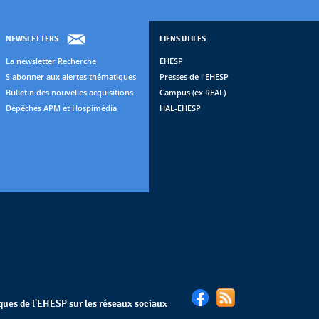
NEWSLETTERS
LIENS UTILES
La newsletter Recherche
EHESP
S'abonner aux alertes thématiques
Presses de l'EHESP
Bulletin des nouvelles acquisitions
Campus (ex REAL)
Dépêches APM et Hospimédia
HAL-EHESP
èques de l'EHESP sur les réseaux sociaux