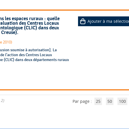
s les espaces ruraux : quelle
Ajouter à ma sélectio
'évaluation des Centres Locaux
ontologique (CLIC) dans deux
 Creuse).
e 2010)
usion soumise à autorisation]. La
 de l'action des Centres Locaux
ue (CLIC) dans deux départements ruraux
 2)
Par page :
25
50
100