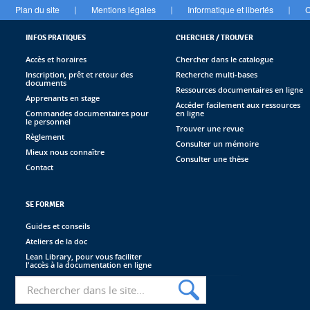
Plan du site
Mentions légales
Informatique et libertés
C
|
|
|
INFOS PRATIQUES
CHERCHER / TROUVER
Accès et horaires
Chercher dans le catalogue
Inscription, prêt et retour des
Recherche multi-bases
documents
Ressources documentaires en ligne
Apprenants en stage
Accéder facilement aux ressources
Commandes documentaires pour
en ligne
le personnel
Trouver une revue
Règlement
Consulter un mémoire
Mieux nous connaître
Consulter une thèse
Contact
SE FORMER
Guides et conseils
Ateliers de la doc
Lean Library, pour vous faciliter
l'accès à la documentation en ligne
Recherche