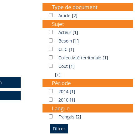
Type de document
Article
Article
[2]
Sujet
Acteur
Acteur
[1]
Besoin
Besoin
[1]
CLIC
CLIC
[1]
Collectivité territoriale
Collectivité territoriale
[1]
Coût
Coût
[1]
[+]
n
Période
2014
2014
[1]
2010
2010
[1]
Langue
Français
Français
[2]