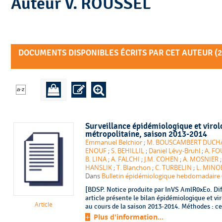
Auteur V. ROUSSEL
DOCUMENTS DISPONIBLES ÉCRITS PAR CET AUTEUR (
2
Surveillance épidémiologique et virol
métropolitaine, saison 2013-2014
Emmanuel Belchior
;
M. BOUSCAMBERT DUC
ENOUF
;
S. BEHILLIL
;
Daniel Lévy-Bruhl
;
A. FO
B. LINA
;
A. FALCHI
;
J.M. COHEN
;
A. MOSNIER
HANSLIK
;
T. Blanchon
;
C. TURBELIN
;
L. MINO
Dans
Bulletin épidémiologique hebdomadaire (
[BDSP. Notice produite par InVS AmlR0xEo. Dif
article présente le bilan épidémiologique et vir
Article
au cours de la saison 2013-2014. Méthodes : ce b
Plus d'information...