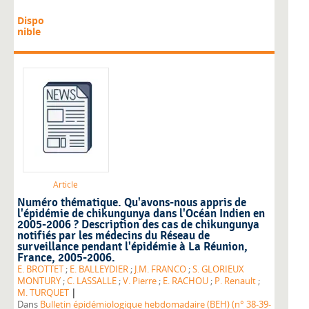
Dispo
nible
Article
Numéro thématique. Qu'avons-nous appris de
l'épidémie de chikungunya dans l'Océan Indien en
2005-2006 ? Description des cas de chikungunya
notifiés par les médecins du Réseau de
surveillance pendant l'épidémie à La Réunion,
France, 2005-2006.
E. BROTTET
;
E. BALLEYDIER
;
J.M. FRANCO
;
S. GLORIEUX
MONTURY
;
C. LASSALLE
;
V. Pierre
;
E. RACHOU
;
P. Renault
;
|
M. TURQUET
Dans
Bulletin épidémiologique hebdomadaire (BEH) (n° 38-39-