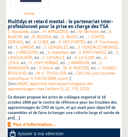
Article
Multidys et retard mental : le partenariat inter-
professionnel pour la prise en charge des TSA
C. Rousselle
, coor. ;
H. APRUZZESE
, éd. ;
M. Bernard
, éd. ;
A.
BLACHE
, éd. ;
B. BOUDIA
, éd. ;
G. BUSSY
, éd. ;
I. COMTE-
GERVAIS
, éd. ;
A. CURIE
, éd. ;
V. DES PORTES
, éd. ;
P. Fourneret
,
éd. ;
C. GARDIE
, éd. ;
S. GONZALEZ
, éd. ;
S. GONZALEZ-MONGE
,
éd. ;
J. GREGOIRE
, éd. ;
V. Herbillon
, éd. ;
S. KRIFI-PAPOZ
, éd. ;
S.
LANGUILAIRE
, éd. ;
C. LASSALLE
, éd. ;
A. LE FLEM
, éd. ;
G.
LESCA
, éd. ;
H. LEVY-SEBBAG
, éd. ;
J. MARGUIN
, éd. ;
S.
MARIGNIER
, éd. ;
O Revol
, éd. ;
M.-A. ROCHER
, éd. ;
I. SOARES-
BOUCAUD
, éd. ;
M.-C. THIOLLIER
, éd. ;
CHU de Lyon Journée
|
scientifique. 4. (16/10/2009; Lyon)
Dans
ANAE, approche neuropsychologique des
apprentissages chez l'enfant (5, 22, 110, 2010)
Ce dossier propose les actes du colloque organisé le 16
octobre 2009 par le centre de référence pour les troubles des
apprentissages du CHU de Lyon, et qui avait pour objectif de
rassembler et de faire échanger une cohorte large et variée de
pro[...]
Plus d'information...
Ajouter à ma sélection