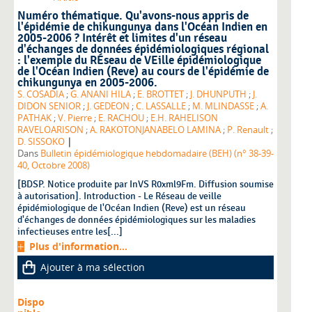
Numéro thématique. Qu'avons-nous appris de
l'épidémie de chikungunya dans l'Océan Indien en
2005-2006 ? Intérêt et limites d'un réseau
d'échanges de données épidémiologiques régional
: l'exemple du RÉseau de VEille épidémiologique
de l'Océan Indien (Reve) au cours de l'épidémie de
chikungunya en 2005-2006.
S. COSADIA
;
G. ANANI HILA
;
E. BROTTET
;
J. DHUNPUTH
;
J.
DIDON SENIOR
;
J. GEDEON
;
C. LASSALLE
;
M. MLINDASSE
;
A.
PATHAK
;
V. Pierre
;
E. RACHOU
;
E.H. RAHELISON
RAVELOARISON
;
A. RAKOTONJANABELO LAMINA
;
P. Renault
;
|
D. SISSOKO
Dans
Bulletin épidémiologique hebdomadaire (BEH) (n° 38-39-
40, Octobre 2008)
[BDSP. Notice produite par InVS R0xml9Fm. Diffusion soumise
à autorisation]. Introduction - Le Réseau de veille
épidémiologique de l'Océan Indien (Reve) est un réseau
d'échanges de données épidémiologiques sur les maladies
infectieuses entre les[...]
Plus d'information...
Ajouter à ma sélection
Dispo