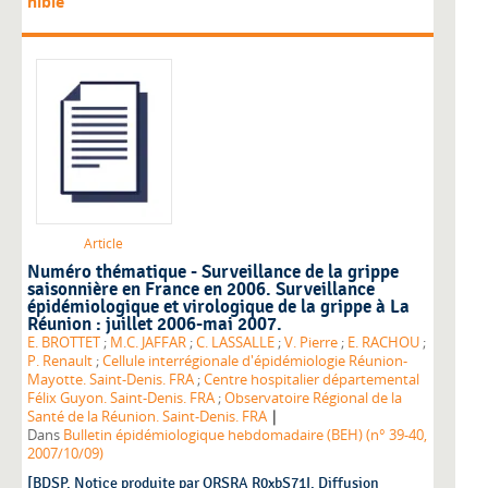
nible
Article
Numéro thématique - Surveillance de la grippe
saisonnière en France en 2006. Surveillance
épidémiologique et virologique de la grippe à La
Réunion : juillet 2006-mai 2007.
E. BROTTET
;
M.C. JAFFAR
;
C. LASSALLE
;
V. Pierre
;
E. RACHOU
;
P. Renault
;
Cellule interrégionale d'épidémiologie Réunion-
Mayotte. Saint-Denis. FRA
;
Centre hospitalier départemental
Félix Guyon. Saint-Denis. FRA
;
Observatoire Régional de la
|
Santé de la Réunion. Saint-Denis. FRA
Dans
Bulletin épidémiologique hebdomadaire (BEH) (n° 39-40,
2007/10/09)
[BDSP. Notice produite par ORSRA R0xbS71I. Diffusion