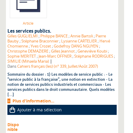
Article
Les services publics.
Gilles GUGLIELMI
;
Philippe BANCE
;
Annie Bartoli
;
Pierre
Bauby
;
Stéphane Braconnier
;
Lysianne CARTELIER
;
Hervé
Chomienne
;
Yves Crozet
;
Godefroy DANG NGUYEN
;
Christophe DEMAZIERE
;
Gilles Jeannot
;
Geneviève Koubi
;
Sophie MERITET
;
Jean-Marc OFFNER
;
Stéphane RODRIGUES
;
|
SIMILIE (Mihaela Maria)
Dans
Cahiers français (les) (n° 339, Juillet/Août 2007)
Sommaire du dossier : 1) Les modèles de service public : - Le
"service public à la française", une notion en extinction - La
notion de services publics industriels et commerciaux - Les
services publics dans le droit communautaire. Quels modèles
[...]
Plus d'information...
Ajouter à ma sélection
Dispo
nible