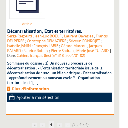
Article
Décentralisation, Etat et territoires.
Serge Regourd
;
Jean-Luc BOEUF
;
Laurent Davezies
;
Francis
DELPEREE
;
Christophe DEMAZIERE
;
Séverin FONROJET
;
Isabelle JANIN
;
François LABIE
;
Gérard Marcou
;
Jacques
|
PALARD
;
Fabrice Robert
;
Pierre Sadran
;
Marie-José TULARD
Dans
Cahiers français (les) (n° 318, 2004/01-02)
Sommaire du dossier : 1) Un nouveau processus de
décentralisation : - L'organisation territoriale issue de la
décentralisation de 1982 : un bilan critique - Décentralisation
: approfondissement ou nouveau cycle ? - Organisation
territoriale et "[...]
Plus d'information...
Ajouter à ma sélection
1
(1 - 5 / 5)