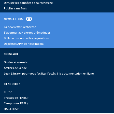
Diffuser les données de sa recherche
Publier sans frais
NEWSLETTERS
La newsletter Recherche
S'abonner aux alertes thématiques
Bulletin des nouvelles acquisitions
Dépêches APM et Hospimédia
SE FORMER
Guides et conseils
Ateliers de la doc
Lean Library, pour vous faciliter l'accès à la documentation en ligne
LIENS UTILES
EHESP
Presses de l'EHESP
Campus (ex REAL)
HAL-EHESP