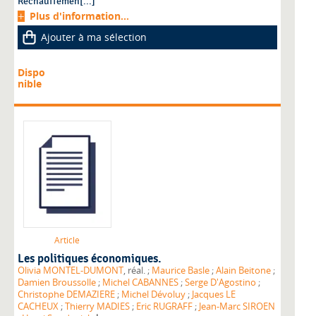
Réchauffemen[...]
Plus d'information...
Ajouter à ma sélection
Dispo
nible
Article
Les politiques économiques.
Olivia MONTEL-DUMONT
, réal. ;
Maurice Basle
;
Alain Beitone
;
Damien Broussolle
;
Michel CABANNES
;
Serge D'Agostino
;
Christophe DEMAZIERE
;
Michel Dévoluy
;
Jacques LE
CACHEUX
;
Thierry MADIES
;
Eric RUGRAFF
;
Jean-Marc SIROEN