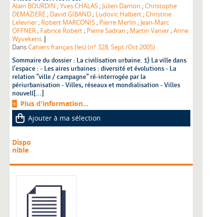
Alain BOURDIN
;
Yves CHALAS
;
Julien Damon
;
Christophe
DEMAZIERE
;
David GIBAND
;
Ludovic Halbert
;
Christine
Lelevrier
;
Robert MARCONIS
;
Pierre Merlin
;
Jean-Marc
OFFNER
;
Fabrice Robert
;
Pierre Sadran
;
Martin Vanier
;
Anne
|
Wyvekens
Dans
Cahiers français (les) (n° 328, Sept./Oct.2005)
Sommaire du dossier : La civilisation urbaine. 1) La ville dans
l'espace : - Les aires urbaines : diversité et évolutions - La
relation "ville / campagne" ré-interrogée par la
périurbanisation - Villes, réseaux et mondialisation - Villes
nouvell[...]
Plus d'information...
Ajouter à ma sélection
Dispo
nible