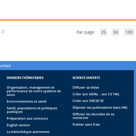
 3)
Par page :
25
50
100
ontact
DOSSIERS THÉMATIQUES
SCIENCE OUVERTE
Organisation, management et
Diffuser sa thèse
performance de notre système de
Créer son IdHAL - son CV HAL
soins
Créer son ORCID ID
Environnements et santé
Déposer ses publications dans HAL
Santé, populations et politiques
publiques
Diffuser les données de sa
recherche
Préparation aux concours
Publier sans frais
English section
La bibliothèque autrement