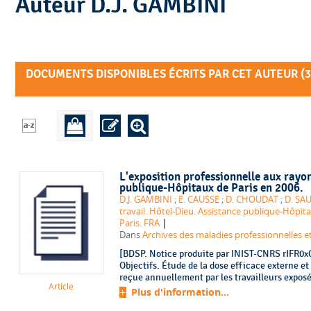
Auteur D.J. GAMBINI
DOCUMENTS DISPONIBLES ÉCRITS PAR CET AUTEUR (
3
L'exposition professionnelle aux rayo
publique-Hôpitaux de Paris en 2006.
D.J. GAMBINI
;
E. CAUSSE
;
D. CHOUDAT
;
D. SA
travail. Hôtel-Dieu. Assistance publique-Hôpita
|
Paris. FRA
Dans
Archives des maladies professionnelles et
[BDSP. Notice produite par INIST-CNRS rIFR0xC
Objectifs. Étude de la dose efficace externe et
reçue annuellement par les travailleurs expos
Article
Plus d'information...