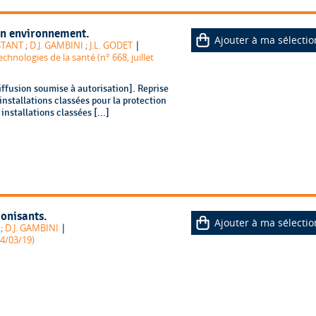
son environnement.
Ajouter à ma sélectio
|
STANT
;
D.J. GAMBINI
;
J.L. GODET
chnologies de la santé (n° 668, juillet
fusion soumise à autorisation]. Reprise
installations classées pour la protection
installations classées [...]
onisants.
Ajouter à ma sélectio
|
;
D.J. GAMBINI
94/03/19)