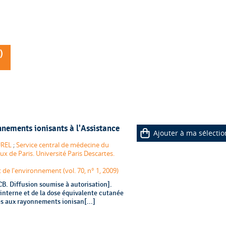
)
nnements ionisants à l'Assistance
Ajouter à ma sélectio
UREL
;
Service central de médecine du
ux de Paris. Université Paris Descartes.
 de l'environnement (vol. 70, n° 1, 2009)
B. Diffusion soumise à autorisation].
 interne et de la dose équivalente cutanée
és aux rayonnements ionisan[...]