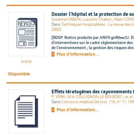
Dossier l'hôpital et la protection de 
Suzanne CABON
;
Laurent Chabot
;
Alain CON
Dans
Techniques hospitalières - La revue des te
2002)
[BDSP. Notice produite par ANFH gnR0xw3J. Dif
d'interventions sur le cadre réglementaire des 
de l'environnement ; la gestion des risques des 
Plus d'information...
Article
Disponible
Effets tératogènes des rayonnements i
P. VERA
;
M.A. COLLIGNON-LE BOUEDEC
;
et al.
Dans
Concours médical (le) (vol. 116, n° 11, 19
Plus d'information...