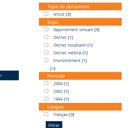
Type de document
Article
Article
[3]
Sujet
Rayonnement ionisant
Rayonnement ionisant
[3]
Déchet
Déchet
[1]
Déchet hospitalier
Déchet hospitalier
[1]
Déchet médical
Déchet médical
[1]
Environnement
Environnement
[1]
[+]
n
Période
2009
2009
[1]
2002
2002
[1]
1994
1994
[1]
Langue
Français
Français
[3]