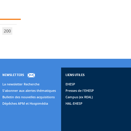
200
NEWSLETTERS
LIENS UTILES
La newsletter Recherche
EHESP
S'abonner aux alertes thématiques
Presses de l'EHESP
Bulletin des nouvelles acquisitions
Campus (ex REAL)
Dépêches APM et Hospimédia
HAL-EHESP