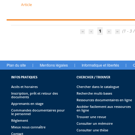
Article
1
(1 - 3 /
Plan du site
Mentions légales
Informatique et libertés
C
|
|
|
INFOS PRATIQUES
CHERCHER / TROUVER
Accès et horaires
Chercher dans le catalogue
Inscription, prêt et retour des
Recherche multi-bases
documents
Ressources documentaires en ligne
Apprenants en stage
Accéder facilement aux ressources
Commandes documentaires pour
en ligne
le personnel
Trouver une revue
Règlement
Consulter un mémoire
Mieux nous connaître
Consulter une thèse
Contact